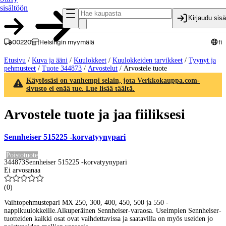
sisältöön
Kirjaudu sis
00220
Helsingin myymälä
fi
Etusivu
/
Kuva ja ääni
/
Kuulokkeet
/
Kuulokkeiden tarvikkeet
/
Tyynyt ja
pehmusteet
/
Tuote 344873
/
Arvostelut
/
Arvostele tuote
Käytössäsi on vanhempi selain, jota Verkkokauppa.com-
sivusto ei enää tue. Lue lisää täältä.
Arvostele tuote ja jaa fiiliksesi
Sennheiser 515225 -korvatyynypari
Poistotuote
344873
Sennheiser 515225 -korvatyynypari
Ei arvosanaa
(
0
)
Vaihtopehmustepari MX 250, 300, 400, 450, 500 ja 550 -
nappikuulokkeille.Alkuperäinen Sennheiser-varaosa. Useimpien Sennheiser-
tuotteiden kaikki osat ovat vaihdettavissa ja saatavilla on myös useiden jo