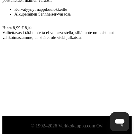
poistuneiden mallien varaosia
Korvatyynyt nappikuulokkeille
Alkuperäinen Sennheiser-varaosa
Hinta 8,99 €.
8
,
99
Valitettavasti tätä tuotetta ei voi arvostella, sillä tuote on poistunut
valikoimastamme, tai sitä ei ole vielä julkaistu.
Alatunniste
© 1992–2026 Verkkokauppa.com Oyj