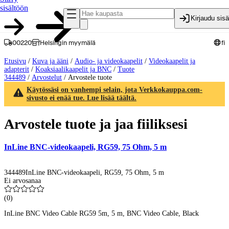
sisältöön
Kirjaudu sis
00220
Helsingin myymälä
fi
Etusivu
/
Kuva ja ääni
/
Audio- ja videokaapelit
/
Videokaapelit ja
adapterit
/
Koaksiaalikaapelit ja BNC
/
Tuote
344489
/
Arvostelut
/
Arvostele tuote
Käytössäsi on vanhempi selain, jota Verkkokauppa.com-
sivusto ei enää tue. Lue lisää täältä.
Arvostele tuote ja jaa fiiliksesi
InLine BNC-videokaapeli, RG59, 75 Ohm, 5 m
344489
InLine BNC-videokaapeli, RG59, 75 Ohm, 5 m
Ei arvosanaa
(
0
)
InLine BNC Video Cable RG59 5m, 5 m, BNC Video Cable, Black