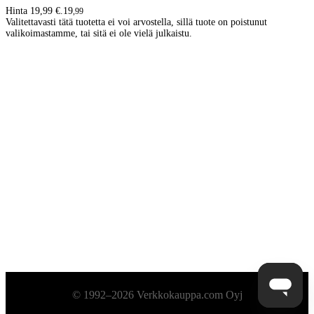
Hinta 19,99 €.
19
,
99
Valitettavasti tätä tuotetta ei voi arvostella, sillä tuote on poistunut
valikoimastamme, tai sitä ei ole vielä julkaistu.
Alatunniste
© 1992–2026 Verkkokauppa.com Oyj