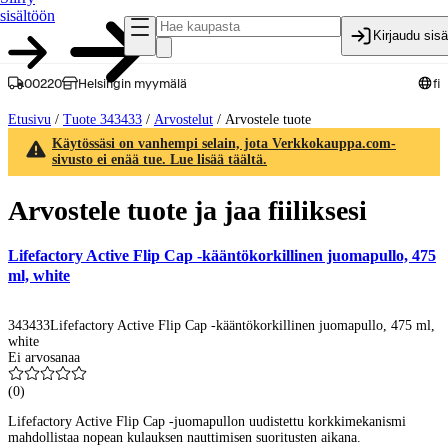
sisältöön
Kirjaudu sis
00220
Helsingin myymälä
fi
Etusivu
/
Tuote 343433
/
Arvostelut
/
Arvostele tuote
Käytössäsi on vanhempi selain, jota Verkkokauppa.com-
sivusto ei enää tue. Lue lisää täältä.
Arvostele tuote ja jaa fiiliksesi
Lifefactory Active Flip Cap -kääntökorkillinen juomapullo, 475
ml, white
343433
Lifefactory Active Flip Cap -kääntökorkillinen juomapullo, 475 ml,
white
Ei arvosanaa
(
0
)
Lifefactory Active Flip Cap -juomapullon uudistettu korkkimekanismi
mahdollistaa nopean kulauksen nauttimisen suoritusten aikana.