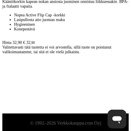
Kääntökorkin kapean nokan ansiosta juominen onnistuu liikkuessakin. BPA-
ja ftalaatti vapaita.
Nopea Active Flip Cap -korkki
Lasipullosta aito juoman maku
Hygieeninen
Konepestävä
Hinta 32,90 €.
32
,
90
Valitettavasti tätä tuotetta ei voi arvostella, sillä tuote on poistunut
valikoimastamme, tai sitä ei ole vielä julkaistu.
Alatunniste
© 1992–2026 Verkkokauppa.com Oyj