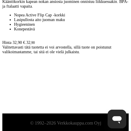
Kääntökorkin kapean nokan ansiosta juominen onnistuu liikkuessakin. BPA-
ja ftalaatti vapaita.
Nopea Active Flip Cap -korkki
Lasipullosta aito juoman maku
Hygieeninen
Konepestävä
Hinta 32,90 €.
32
,
90
Valitettavasti tätä tuotetta ei voi arvostella, sillä tuote on poistunut
valikoimastamme, tai sitä ei ole vielä julkaistu.
Alatunniste
© 1992–2026 Verkkokauppa.com Oyj