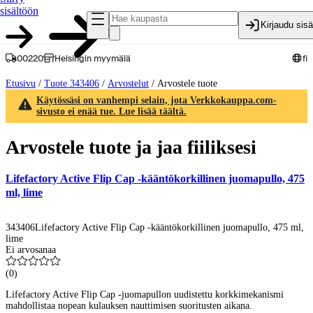
sisältöön
Kirjaudu sis
00220
Helsingin myymälä
fi
Etusivu
/
Tuote 343406
/
Arvostelut
/
Arvostele tuote
Käytössäsi on vanhempi selain, jota Verkkokauppa.com-
sivusto ei enää tue. Lue lisää täältä.
Arvostele tuote ja jaa fiiliksesi
Lifefactory Active Flip Cap -kääntökorkillinen juomapullo, 475
ml, lime
343406
Lifefactory Active Flip Cap -kääntökorkillinen juomapullo, 475 ml,
lime
Ei arvosanaa
(
0
)
Lifefactory Active Flip Cap -juomapullon uudistettu korkkimekanismi
mahdollistaa nopean kulauksen nauttimisen suoritusten aikana.