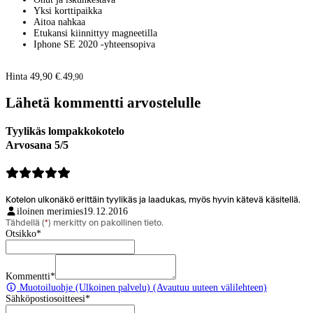
Yksi korttipaikka
Aitoa nahkaa
Etukansi kiinnittyy magneetilla
Iphone SE 2020 -yhteensopiva
Hinta 49,90 €.
49
,
90
Lähetä kommentti arvostelulle
Tyylikäs lompakkokotelo
Arvosana 5/5
Kotelon ulkonäkö erittäin tyylikäs ja laadukas, myös hyvin kätevä käsitellä.
iloinen merimies
19.12.2016
Tähdellä (
*
) merkitty on pakollinen tieto.
Otsikko
*
Kommentti
*
Muotoiluohje
(Ulkoinen palvelu) (Avautuu uuteen välilehteen)
Sähköpostiosoitteesi
*