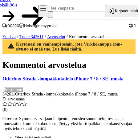
sisältöön
Kirjaudu sis
00220
Helsingin myymälä
fi
Etusivu
/
Tuote 342611
/
Arvostelut
/
Kommentoi arvostelua
Käytössäsi on vanhempi selain, jota Verkkokauppa.com-
sivusto ei enää tue. Lue lisää täältä.
Kommentoi arvostelua
Otterbox Strada -lompakkokotelo iPhone 7 / 8 / SE, musta
Poistotuote
342611
Otterbox Strada -lompakkokotelo iPhone 7 / 8 / SE, musta
Ei arvosanaa
(
0
)
Otterbox Symmetry -sarjaan huipentuu vuosien suunnittelu, testaus ja
innovaatio. Lompakkokotelosta löytyy yksi korttipaikka ja etukansi suojaa
myös tehokkaasti näyttöä.
Ohut ja iskunkestävä