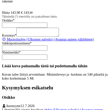
rakenne
Hinta 143,90 €.
143
,
90
Tähdellä (
*
) merkitty on pakollinen tieto.
Otsikko
*
Kysymys
*
Muotoiluohje
(Ulkoinen palvelu) (Avautuu uuteen välilehteen)
Sähköpostiosoitteesi
*
Nimimerkki
*
Lisää kuva painamalla tästä tai pudottamalla tähän
Kuvan tulee liittyä arvosteluun. Minimileveys ja -korkeus on 540 pikseliä ja
koko korkeintaan 5 Mt.
Kysymyksen esikatselu
Otsikko
Anonyymi
12.7.2026
Lähettämällä viestin hyväksyt
ehdot
(Ulkoinen palvelu) (Avautuu uuteen