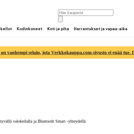
 kellot
Kodinkoneet
Koti ja piha
Harrastukset ja vapaa-aika
 on vanhempi selain, jota Verkkokauppa.com-sivusto ei enää tue. Lu
vällä valokeilalla ja Bluetooth Smart -yhteydellä.