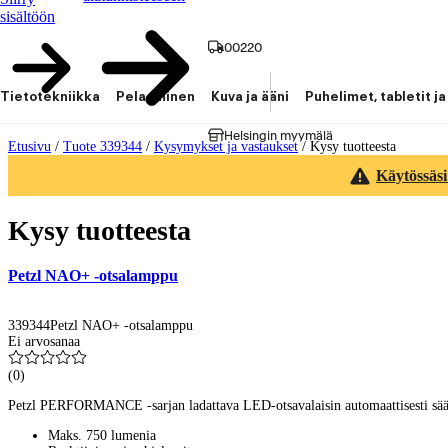
sisältöön
00220
Tietotekniikka
Pelaaminen
Kuva ja ääni
Puhelimet, tabletit ja
Helsingin myymälä
Etusivu
/
Tuote 339344
/
Kysymykset ja vastaukset
/
Kysy tuotteesta
Käytössäsi
Kysy tuotteesta
Petzl NAO+ -otsalamppu
339344
Petzl NAO+ -otsalamppu
Ei arvosanaa
(
0
)
Petzl PERFORMANCE -sarjan ladattava LED-otsavalaisin automaattisesti sääty
Maks. 750 lumenia