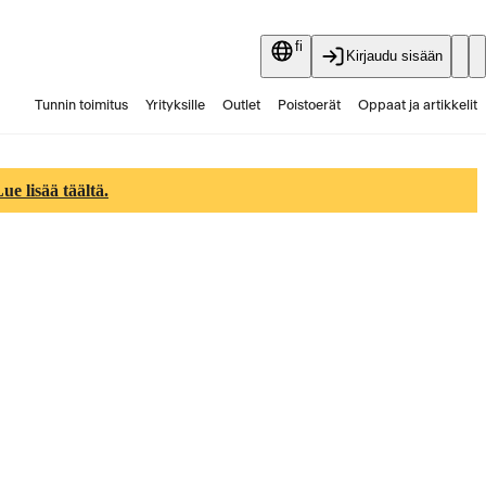
fi
Kirjaudu sisään
Tunnin toimitus
Yrityksille
Outlet
Poistoerät
Oppaat ja artikkelit
Vaihtokauppa
Palvelut
Ajankohtaista
e lisää täältä.