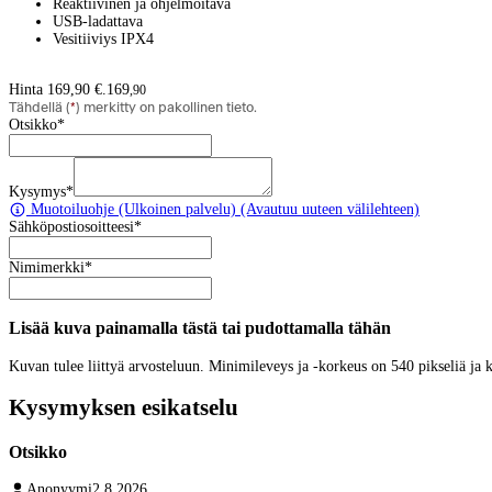
Reaktiivinen ja ohjelmoitava
USB-ladattava
Vesitiiviys IPX4
Hinta 169,90 €.
169
,
90
Tähdellä (
*
) merkitty on pakollinen tieto.
Otsikko
*
Kysymys
*
Muotoiluohje
(Ulkoinen palvelu) (Avautuu uuteen välilehteen)
Sähköpostiosoitteesi
*
Nimimerkki
*
Lisää kuva painamalla tästä tai pudottamalla tähän
Kuvan tulee liittyä arvosteluun. Minimileveys ja -korkeus on 540 pikseliä ja
Kysymyksen esikatselu
Otsikko
Anonyymi
2.8.2026