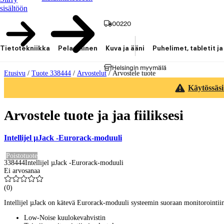
sisältöön
00220
Tietotekniikka
Pelaaminen
Kuva ja ääni
Puhelimet, tabletit ja
Helsingin myymälä
Etusivu
/
Tuote 338444
/
Arvostelut
/
Arvostele tuote
Käytössäsi
Arvostele tuote ja jaa fiiliksesi
Intellijel µJack -Eurorack-moduuli
Poistotuote
338444
Intellijel µJack -Eurorack-moduuli
Ei arvosanaa
(
0
)
Intellijel µJack on kätevä Eurorack-moduuli systeemin suoraan monitorointiin 
Low-Noise kuulokevahvistin