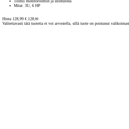
Toimii monitorointiin ja ulostulona
Mitat: 3U, 6 HP
Hinta 128,99 €.
128
,
99
Valitettavasti tätä tuotetta ei voi arvostella, sillä tuote on poistunut valikoimas