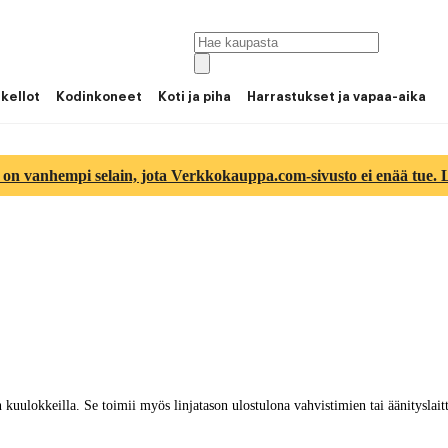
 kellot
Kodinkoneet
Koti ja piha
Harrastukset ja vapaa-aika
 on vanhempi selain, jota Verkkokauppa.com-sivusto ei enää tue. Lu
kuulokkeilla. Se toimii myös linjatason ulostulona vahvistimien tai äänityslaitt