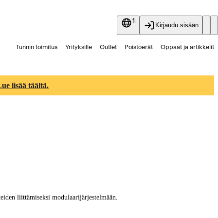
fi
Kirjaudu sisään
Tunnin toimitus
Yrityksille
Outlet
Poistoerät
Oppaat ja artikkelit
Vaihtokauppa
Palvelut
Ajankohtaista
e lisää täältä.
eiden liittämiseksi modulaarijärjestelmään.