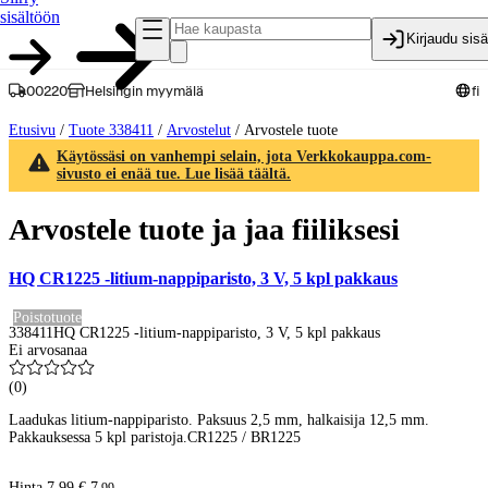
sisältöön
Kirjaudu sis
00220
Helsingin myymälä
fi
Etusivu
/
Tuote 338411
/
Arvostelut
/
Arvostele tuote
Käytössäsi on vanhempi selain, jota Verkkokauppa.com-
sivusto ei enää tue. Lue lisää täältä.
Arvostele tuote ja jaa fiiliksesi
HQ CR1225 -litium-nappiparisto, 3 V, 5 kpl pakkaus
Poistotuote
338411
HQ CR1225 -litium-nappiparisto, 3 V, 5 kpl pakkaus
Ei arvosanaa
(
0
)
Laadukas litium-nappiparisto. Paksuus 2,5 mm, halkaisija 12,5 mm.
Pakkauksessa 5 kpl paristoja.CR1225 / BR1225
Hinta 7,99 €.
7