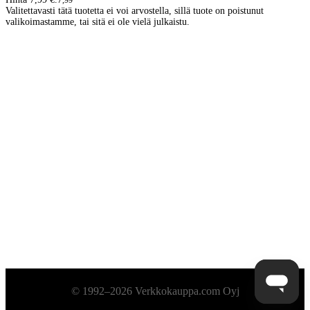
,
99
Valitettavasti tätä tuotetta ei voi arvostella, sillä tuote on poistunut
valikoimastamme, tai sitä ei ole vielä julkaistu.
Alatunniste
© 1992–2026 Verkkokauppa.com Oyj