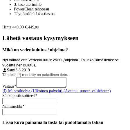
3. taso aterimille
PowerClean tehopesu
Täyttömäärä 14 astiastoa
Hinta 449,90 €.
449
,
90
Lähetä vastaus kysymykseen
Mikä on vedenkulutus / ohjelma?
Nyt väittää että Vedenkulutus: 2520 l/ohjelma . En usko.Tämä lienee se
vuosittainen kulutus.
Sami
3.8.2019
Tähdellä (
*
) merkitty on pakollinen tieto.
Vastaus
*
Muotoiluohje
(Ulkoinen palvelu) (Avautuu uuteen välilehteen)
Sähköpostiosoitteesi
*
Nimimerkki
*
Lisää kuva painamalla tästä tai pudottamalla tähän