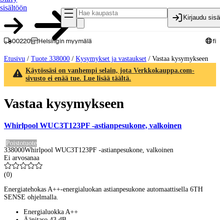
sisältöön
Kirjaudu sis
00220
Helsingin myymälä
fi
Etusivu
/
Tuote 338000
/
Kysymykset ja vastaukset
/
Vastaa kysymykseen
Käytössäsi on vanhempi selain, jota Verkkokauppa.com-
sivusto ei enää tue. Lue lisää täältä.
Vastaa kysymykseen
Whirlpool WUC3T123PF -astianpesukone, valkoinen
Poistotuote
338000
Whirlpool WUC3T123PF -astianpesukone, valkoinen
Ei arvosanaa
(
0
)
Energiatehokas A++-energialuokan astianpesukone automaattisella 6TH
SENSE ohjelmalla.
Energialuokka A++
Äänitaso 43 dB