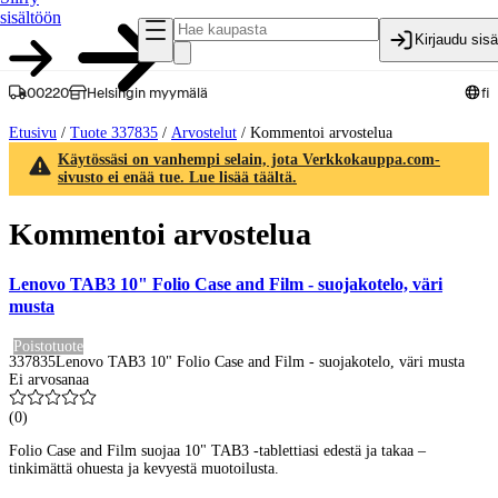
sisältöön
Kirjaudu sis
00220
Helsingin myymälä
fi
Etusivu
/
Tuote 337835
/
Arvostelut
/
Kommentoi arvostelua
Käytössäsi on vanhempi selain, jota Verkkokauppa.com-
sivusto ei enää tue. Lue lisää täältä.
Kommentoi arvostelua
Lenovo TAB3 10" Folio Case and Film - suojakotelo, väri
musta
Poistotuote
337835
Lenovo TAB3 10" Folio Case and Film - suojakotelo, väri musta
Ei arvosanaa
(
0
)
Folio Case and Film suojaa 10" TAB3 -tablettiasi edestä ja takaa –
tinkimättä ohuesta ja kevyestä muotoilusta.