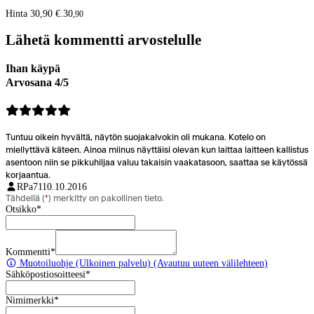
Hinta 30,90 €.
30
,
90
Lähetä kommentti arvostelulle
Ihan käypä
Arvosana 4/5
Tuntuu oikein hyvältä, näytön suojakalvokin oli mukana. Kotelo on
miellyttävä käteen. Ainoa miinus näyttäisi olevan kun laittaa laitteen kallistus
asentoon niin se pikkuhiljaa valuu takaisin vaakatasoon, saattaa se käytössä
korjaantua.
RPa71
10.10.2016
Tähdellä (
*
) merkitty on pakollinen tieto.
Otsikko
*
Kommentti
*
Muotoiluohje
(Ulkoinen palvelu) (Avautuu uuteen välilehteen)
Sähköpostiosoitteesi
*
Nimimerkki
*