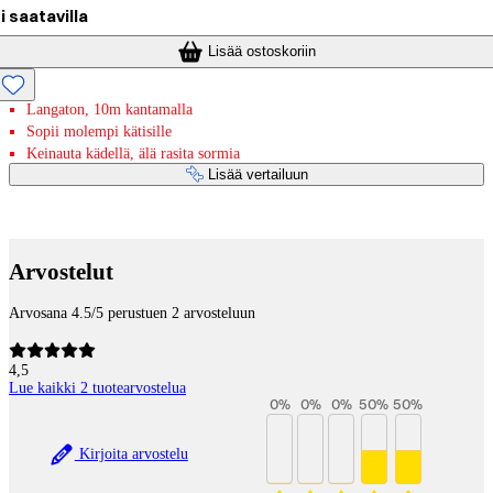
i saatavilla
Lisää ostoskoriin
Langaton, 10m kantamalla
Sopii molempi kätisille
Keinauta kädellä, älä rasita sormia
Lisää vertailuun
Maksupalvelut
Arvostelut
Arvosana 4.5/5 perustuen 2 arvosteluun
4,5
Lue kaikki 2 tuotearvostelua
0
%
0
%
0
%
50
%
50
%
Kirjoita arvostelu