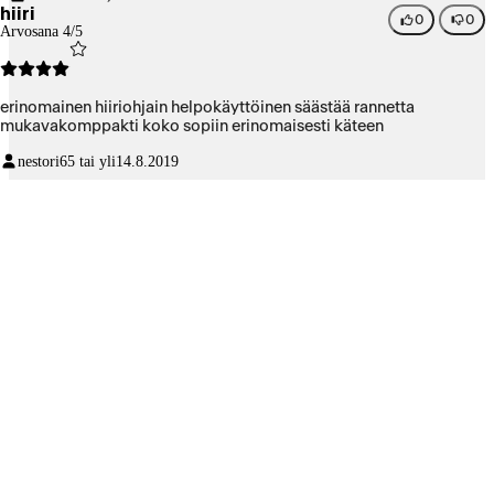
hiiri
0
0
Arvosana 4/5
erinomainen hiiriohjain helpokäyttöinen säästää rannetta
mukavakomppakti koko sopiin erinomaisesti käteen
nestori
65 tai yli
14.8.2019