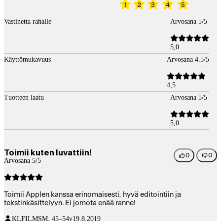
1
2
3
4
5
Vastinetta rahalle
Arvosana 5/5
5,0
Käyttömukavuus
Arvosana 4.5/5
4,5
Tuotteen laatu
Arvosana 5/5
5,0
Toimii kuten luvattiin!
0
0
Arvosana 5/5
Toimii Applen kanssa erinomaisesti, hyvä editointiin ja
tekstinkäsittelyyn. Ei jomota enää ranne!
KLFILMS
M, 45–54v
19.8.2019