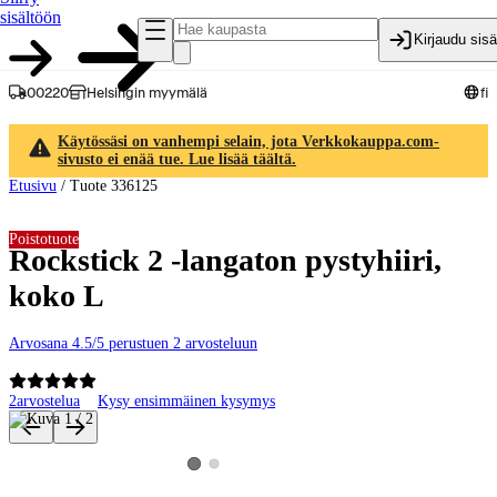
sisältöön
Kirjaudu sis
00220
Helsingin myymälä
fi
Käytössäsi on vanhempi selain, jota Verkkokauppa.com-
sivusto ei enää tue. Lue lisää täältä.
Etusivu
/
Tuote 336125
Poistotuote
Rockstick 2 -langaton pystyhiiri,
koko L
Arvosana 4.5/5 perustuen 2 arvosteluun
2
arvostelua
Kysy ensimmäinen kysymys
Tuotteen kuvat ja videot
Katso tuotekuva 2
Katso tuotekuva 1