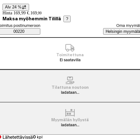
Alv 24 %
Hintatiedot
Hinta 169,99 €.
169
,
99
Maksa myöhemmin Tilillä
?
alitse tilaustapa
oimitus postinumeroon
Oma myymä
Saatavuustiedot
00220
Helsingin myymälä
Toimitettuna
Ei saatavilla
Tilattuna noutoon
ladataan...
Myymälän hyllystä
ladataan...
Lähetettävissä
0
kpl