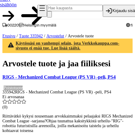
sisältöön
Kirjaudu sis
00220
Helsingin myymälä
fi
Etusivu
/
Tuote 335942
/
Arvostelut
/
Arvostele tuote
Käytössäsi on vanhempi selain, jota Verkkokauppa.com-
sivusto ei enää tue. Lue lisää täältä.
Arvostele tuote ja jaa fiiliksesi
RIGS - Mechanized Combat League (PS VR) -peli, PS4
Poistotuote
335942
RIGS - Mechanized Combat League (PS VR) -peli, PS4
Ei arvosanaa
(
0
)
Riittävätkö kykysi nousemaan arvokkaimmaksi pelaajaksi RIGS Mechanized
Combat League -sarjassa?Ohjaa tuunattua kaksitykkistä urheilu-“RIG”-
robottia futuristisilla areenoilla, joilla mekanisoitu taistelu ja urheilu
kohtaavat toisensa