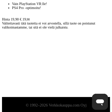
Vain PlayStation VR:lle!
PS4 Pro -optimoitu!
Hinta 19,90 €.
19
,
90
Valitettavasti tätä tuotetta ei voi arvostella, sillä tuote on poistunut
valikoimastamme, tai sitä ei ole vielä julkaistu.
Alatunniste
© 1992–2026 Verkkokauppa.com Oyj