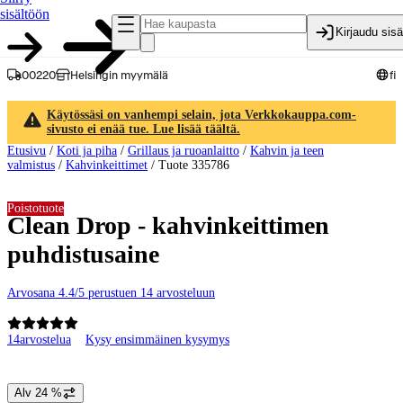
sisältöön
Kirjaudu sis
00220
Helsingin myymälä
fi
Käytössäsi on vanhempi selain, jota Verkkokauppa.com-
sivusto ei enää tue. Lue lisää täältä.
Etusivu
/
Koti ja piha
/
Grillaus ja ruoanlaitto
/
Kahvin ja teen
valmistus
/
Kahvinkeittimet
/
Tuote 335786
Poistotuote
Clean Drop - kahvinkeittimen
puhdistusaine
Arvosana 4.4/5 perustuen 14 arvosteluun
14
arvostelua
Kysy ensimmäinen kysymys
Tuotteen kuvat ja videot
Alv 24 %