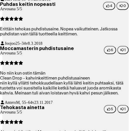
Puhdas keitin nopeasti
4
0
Arvosana 5/5
Erittäin tehokas puhdistusaine. Nopea vaikutteinen. Jatkossa
puhdistan vain tällä tuotteella keittimen.
Joojoo
25–34v
8.3.2018
Moccamasterin puhdistusaine
6
1
Arvosana 5/5
No niin kun ostin tämän
Clean Drop - kahvinkeittimen puhdistusaineen
niin kyllä yllätti tehokkuudellaan kyllä lähti keitin puhtaaksi, tätä
tuotetta voi suositella kaikille ketkä haluavat juoda aromikasta
kahvia. Meinaan tuli aivan loistavan hyvä kahvi pesun jälkeen.
Antero
M, 55–64v
23.11.2017
Tehokasta ainetta
5
1
Arvosana 5/5