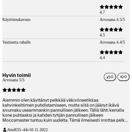
4,7
Käyttömukavuus
Arvosana 4.5/5
4,5
Vastinetta rahalle
Arvosana 4.4/5
4,4
Hyvin toimii
0
0
Arvosana 5/5
Aiemmin olen käyttänyt pelkkää väkiviinaetikkaa
kahvinkeittimen puhdistamiseen, mutta siitä on jäänyt ikävä
sivumaku useammankin pannullisen jälkeen. Tällä lähti kerralla
kone puhtaaksi ja kahden tyhjän pannullisen jälkeen
Moccamaster tuntuu kuin uudelta. Tämä ilmeisesti irrottaa pelkän
kalkin lisäksi koneeseen jäänyttä rasvaliukoista kahvimöhnää
AtteR
35–44v
10.11.2022
päätellen siitä, että pannu oli aivan ruskeaa liejua täynnä yhden