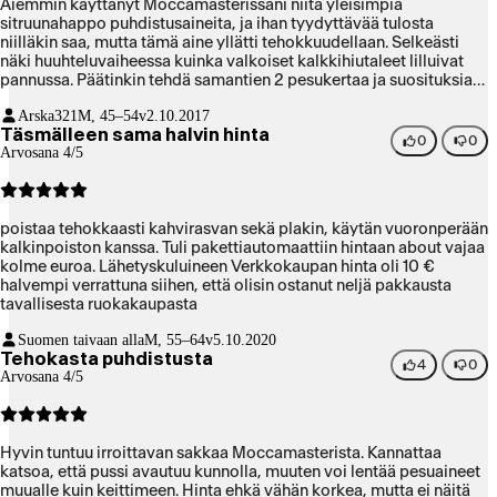
Aiemmin käyttänyt Moccamasterissani niitä yleisimpiä
sitruunahappo puhdistusaineita, ja ihan tyydyttävää tulosta
niilläkin saa, mutta tämä aine yllätti tehokkuudellaan. Selkeästi
näki huuhteluvaiheessa kuinka valkoiset kalkkihiutaleet lilluivat
pannussa. Päätinkin tehdä samantien 2 pesukertaa ja suosituksia
useampia huuhteluita kunnes hiutaleita ei enää tullut.
Arska321
M, 45–54v
2.10.2017
Lopputuloksena virheetön kahvinmaku joka palkitsee rankan
Täsmälleen sama halvin hinta
pesu-urakan jälkeen ja saa tyytyväisen hymyn huulille.
0
0
Arvosana 4/5
poistaa tehokkaasti kahvirasvan sekä plakin, käytän vuoronperään
kalkinpoiston kanssa. Tuli pakettiautomaattiin hintaan about vajaa
kolme euroa. Lähetyskuluineen Verkkokaupan hinta oli 10 €
halvempi verrattuna siihen, että olisin ostanut neljä pakkausta
tavallisesta ruokakaupasta
Suomen taivaan alla
M, 55–64v
5.10.2020
Tehokasta puhdistusta
4
0
Arvosana 4/5
Hyvin tuntuu irroittavan sakkaa Moccamasterista. Kannattaa
katsoa, että pussi avautuu kunnolla, muuten voi lentää pesuaineet
muualle kuin keittimeen. Hinta ehkä vähän korkea, mutta ei näitä