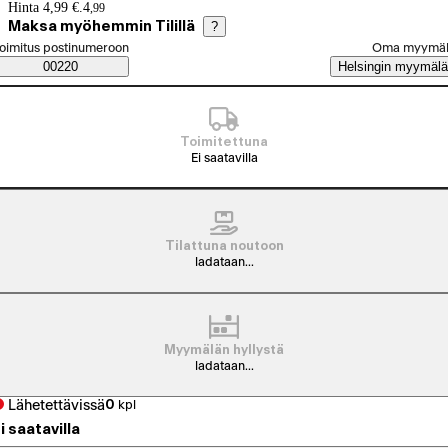
Hintatiedot
Hinta 4,99 €.
4
,
99
Maksa myöhemmin Tilillä
?
alitse tilaustapa
oimitus postinumeroon
Oma myymä
Saatavuustiedot
00220
Helsingin myymälä
Toimitettuna
Ei saatavilla
Tilattuna noutoon
ladataan...
Myymälän hyllystä
ladataan...
Lähetettävissä
0
kpl
i saatavilla