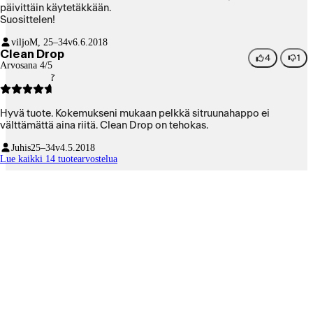
päivittäin käytetäkkään.
Suosittelen!
viljo
M, 25–34v
6.6.2018
Clean Drop
4
1
Arvosana 4/5
Hyvä tuote. Kokemukseni mukaan pelkkä sitruunahappo ei
välttämättä aina riitä. Clean Drop on tehokas.
Juhis
25–34v
4.5.2018
Lue kaikki 14 tuotearvostelua