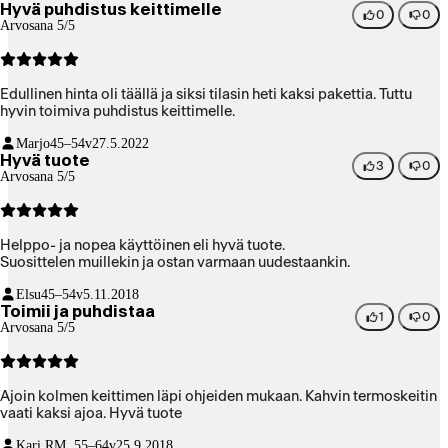
Hyvä puhdistus keittimelle
hoitokerran jälkeen.
0
0
Arvosana 5/5
Edullinen hinta oli täällä ja siksi tilasin heti kaksi pakettia. Tuttu
hyvin toimiva puhdistus keittimelle.
Marjo
45–54v
27.5.2022
Hyvä tuote
3
0
Arvosana 5/5
Helppo- ja nopea käyttöinen eli hyvä tuote.
Suosittelen muillekin ja ostan varmaan uudestaankin.
Elsu
45–54v
5.11.2018
Toimii ja puhdistaa
1
0
Arvosana 5/5
Ajoin kolmen keittimen läpi ohjeiden mukaan. Kahvin termoskeitin
vaati kaksi ajoa. Hyvä tuote
Kari R
M, 55–64v
25.9.2018