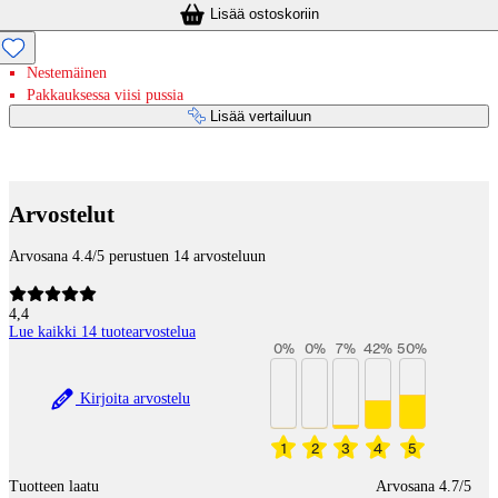
Lisää ostoskoriin
Nestemäinen
Pakkauksessa viisi pussia
Lisää vertailuun
Maksupalvelut
Arvostelut
Arvosana 4.4/5 perustuen 14 arvosteluun
4,4
Lue kaikki 14 tuotearvostelua
0
%
0
%
7
%
42
%
50
%
Kirjoita arvostelu
1
2
3
4
5
Tuotteen laatu
Arvosana 4.7/5