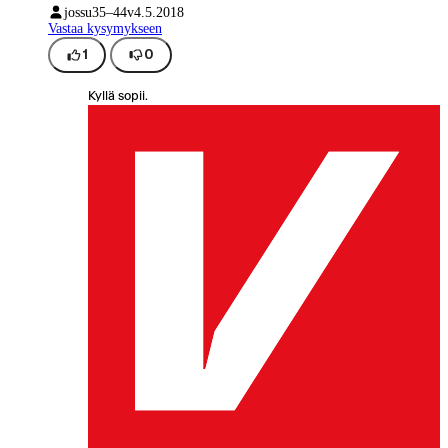
jossu
35–44v
4.5.2018
Vastaa kysymykseen
1
0
Kyllä sopii.