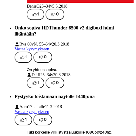
DenisO
25–34v
5.5.2018
1
0
Onko sopiva HDThunder 6500 v2 digiboxi hdmi
liitäntään?
Rva 60v
N, 55–64v
20.3.2018
Vastaa kysymykseen
1
0
On yhteensopiva.
Delfl
25–34v
20.3.2018
1
0
Pystyykö toistamaan näytölle 1440p:nä
Aaro
17 tai alle
11.3.2018
Vastaa kysymykseen
1
0
Tuki korkeille virkistystaajuuksille 1080p@240hz,