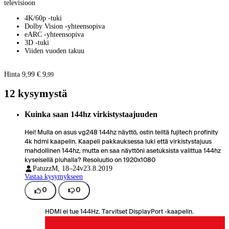
televisioon
4K/60p -tuki
Dolby Vision -yhteensopiva
eARC -yhteensopiva
3D -tuki
Viiden vuoden takuu
Hinta 9,99 €.
9
,
99
12 kysymystä
Kuinka saan 144hz virkistystaajuuden
Hei! Mulla on asus vg248 144hz näyttö, ostin teiltä fujitech profinity
4k hdmi kaapelin. Kaapeli pakkauksessa luki että virkistystajuus
mahdollinen 144hz, mutta en saa näyttöni asetuksista valittua 144hz
kyseisellä piuhalla? Resoluutio on 1920x1080
Patuzz
M, 18–24v
23.8.2019
Vastaa kysymykseen
0
0
HDMI ei tue 144Hz. Tarvitset DisplayPort -kaapelin.