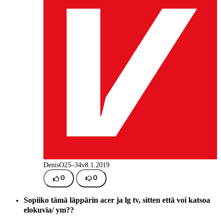
DenisO
25–34v
8.1.2019
0
0
Sopiiko tämä läppärin acer ja lg tv, sitten että voi katsoa
elokuvia/ ym??