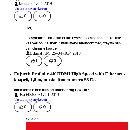
Jasu
55–64v
6.4.2019
Vastaa kysymykseen
0
0
Hei,
Jompikumpi laitteista ei tue kyseistä ominaisuutta. Tai itse
kaapeli on viallinen. Ottaisitteko huoltoomme yhteyttä niin
vaihdamme kaapelin.
Eduard K
M, 25–34v
10.4.2019
1
0
Fuj:tech Profinity 4K HDMI High Speed with Ethernet -
kaapeli, 1,8 m, musta Tuotenumero 55373
onko tämä oikea liitin hd thunder digiboksiin?
Rva 60v
55–64v
7.1.2019
Vastaa kysymykseen
0
0
Kyllä on.