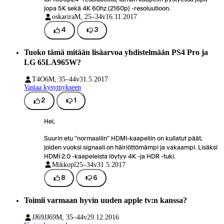
jopa 5K sekä 4K 60hz (2160p) -resoluutioon.
oskarira
M, 25–34v
16.11.2017
4
3
Tuoko tämä mitään lisäarvoa yhdistelmään PS4 Pro ja
LG 65LA965W?
T4O6
M, 35–44v
31.5.2017
Vastaa kysymykseen
2
1
Hei,
Suurin etu "normaaliin" HDMI-kaapeliin on kullatut päät,
joiden vuoksi signaali on häiriöttömämpi ja vakaampi. Lisäksi
HDMI 2.0 -kaapeleista löytyy 4K -ja HDR -tuki.
Mikkopl
25–34v
31.5.2017
8
6
Toimii varmaan hyvin uuden apple tv:n kanssa?
JJ69JJ69
M, 35–44v
29.12.2016