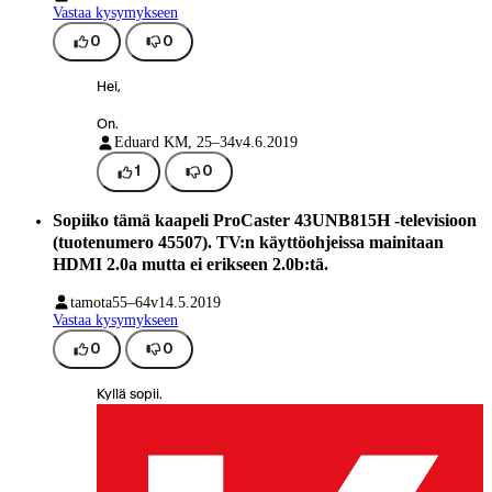
Vastaa kysymykseen
0
0
Hei,
On.
Eduard K
M, 25–34v
4.6.2019
1
0
Sopiiko tämä kaapeli ProCaster 43UNB815H -televisioon
(tuotenumero 45507). TV:n käyttöohjeissa mainitaan
HDMI 2.0a mutta ei erikseen 2.0b:tä.
tamota
55–64v
14.5.2019
Vastaa kysymykseen
0
0
Kyllä sopii.