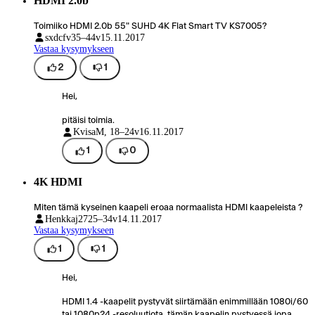
HDMI 2.0b
Toimiiko HDMI 2.0b 55" SUHD 4K Flat Smart TV KS7005?
sxdcfv
35–44v
15.11.2017
Vastaa kysymykseen
2
1
Hei,
pitäisi toimia.
Kvisa
M, 18–24v
16.11.2017
1
0
4K HDMI
Miten tämä kyseinen kaapeli eroaa normaalista HDMI kaapeleista ?
Henkkaj27
25–34v
14.11.2017
Vastaa kysymykseen
1
1
Hei,
HDMI 1.4 -kaapelit pystyvät siirtämään enimmillään 1080i/60
tai 1080p24 -resoluutiota, tämän kaapelin pystyessä jopa