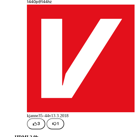
1440p@144hz
kjanne
35–44v
13.3.2018
3
1