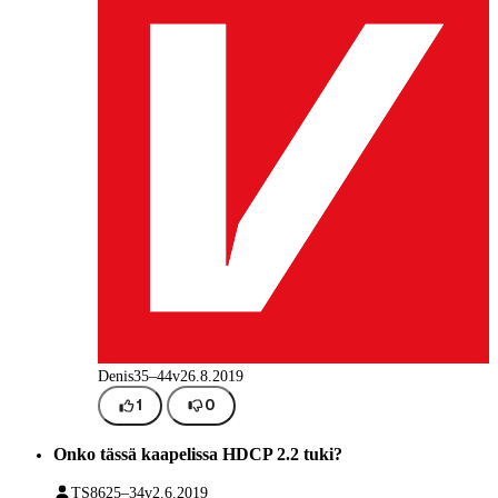
Denis
35–44v
26.8.2019
1
0
Onko tässä kaapelissa HDCP 2.2 tuki?
TS86
25–34v
2.6.2019