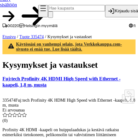
sisältöön
Kirjaudu sis
00220
Helsingin myymälä
fi
Etusivu
/
Tuote 335474
/
Kysymykset ja vastaukset
Käytössäsi on vanhempi selain, jota Verkkokauppa.com-
sivusto ei enää tue. Lue lisää täältä.
Kysymykset ja vastaukset
Fuj:tech Profinity 4K HDMI High Speed with Ethernet -
kaapeli, 1,8 m, musta
335474
Fuj:tech Profinity 4K HDMI High Speed with Ethernet -kaapeli, 1,8
m, musta
Ei arvosanaa
(
0
)
Profinity 4K HDMI -kaapeli on huippulaadukas ja kestävä ratkaisu
esimerkiksi tietokoneen, pelikonsolin tai vahvistimen liittämiseen