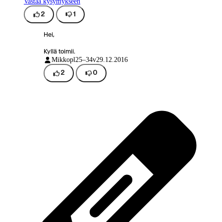
Vastaa kysymykseen
2
1
Hei,
Kyllä toimii.
Mikkopl
25–34v
29.12.2016
2
0