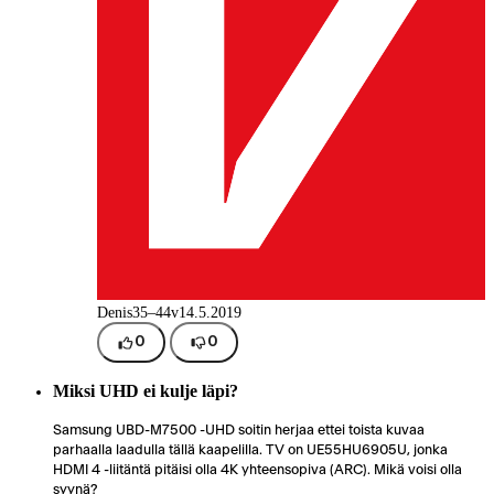
Denis
35–44v
14.5.2019
0
0
Miksi UHD ei kulje läpi?
Samsung UBD-M7500 -UHD soitin herjaa ettei toista kuvaa
parhaalla laadulla tällä kaapelilla. TV on UE55HU6905U, jonka
HDMI 4 -liitäntä pitäisi olla 4K yhteensopiva (ARC). Mikä voisi olla
syynä?