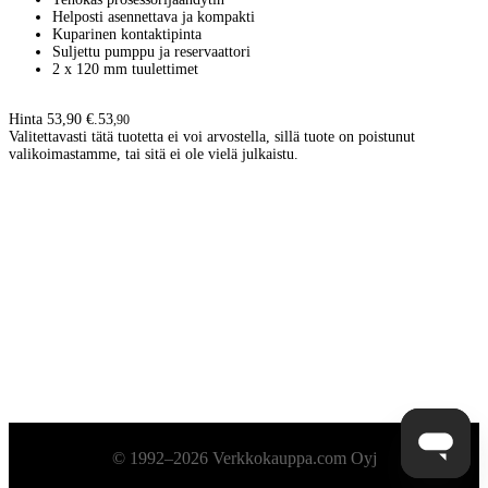
Helposti asennettava ja kompakti
Kuparinen kontaktipinta
Suljettu pumppu ja reservaattori
2 x 120 mm tuulettimet
Hinta 53,90 €.
53
,
90
Valitettavasti tätä tuotetta ei voi arvostella, sillä tuote on poistunut
valikoimastamme, tai sitä ei ole vielä julkaistu.
Alatunniste
© 1992–2026 Verkkokauppa.com Oyj