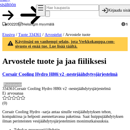
sisältöön
Kirjaudu sis
00220
Helsingin myymälä
fi
Etusivu
/
Tuote 334361
/
Arvostelut
/
Arvostele tuote
Käytössäsi on vanhempi selain, jota Verkkokauppa.com-
sivusto ei enää tue. Lue lisää täältä.
Arvostele tuote ja jaa fiiliksesi
Corsair Cooling Hydro H80i v2 -nestejäähdytysjärjestelmä
Poistotuote
334361
Corsair Cooling Hydro H80i v2 -nestejäähdytysjärjestelmä
Ei arvosanaa
(
0
)
Corsair Cooling Hydro -sarja antaa sinulle vesijäähdytyksen tehon,
kompaktissa ja helposti asennettavassa paketissa. Saat huippujäähdytyksen
ilman perinteisten vesijäähdytysjärjestelmien monimutkaisuuksia.
Tehokas prosessorijäähdytin