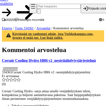
sisältöön
Kirjaudu sis
00220
Helsingin myymälä
fi
Etusivu
/
Tuote 334361
/
Arvostelut
/
Kommentoi arvostelua
Käytössäsi on vanhempi selain, jota Verkkokauppa.com-
sivusto ei enää tue. Lue lisää täältä.
Kommentoi arvostelua
Corsair Cooling Hydro H80i v2 -nestejäähdytysjärjestelmä
Poistotuote
334361
Corsair Cooling Hydro H80i v2 -nestejäähdytysjärjestelmä
Ei arvosanaa
(
0
)
Corsair Cooling Hydro -sarja antaa sinulle vesijäähdytyksen tehon,
kompaktissa ja helposti asennettavassa paketissa. Saat huippujäähdytyksen
ilman perinteisten vesijäähdytysjärjestelmien monimutkaisuuksia.
Tehokas prosessorijäähdytin