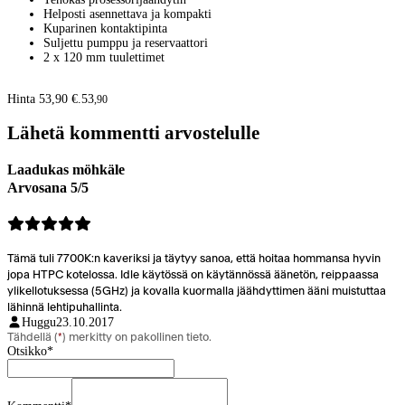
Helposti asennettava ja kompakti
Kuparinen kontaktipinta
Suljettu pumppu ja reservaattori
2 x 120 mm tuulettimet
Hinta 53,90 €.
53
,
90
Lähetä kommentti arvostelulle
Laadukas möhkäle
Arvosana 5/5
Tämä tuli 7700K:n kaveriksi ja täytyy sanoa, että hoitaa hommansa hyvin
jopa HTPC kotelossa. Idle käytössä on käytännössä äänetön, reippaassa
ylikellotuksessa (5GHz) ja kovalla kuormalla jäähdyttimen ääni muistuttaa
lähinnä lehtipuhallinta.
Huggu
23.10.2017
Tähdellä (
*
) merkitty on pakollinen tieto.
Otsikko
*