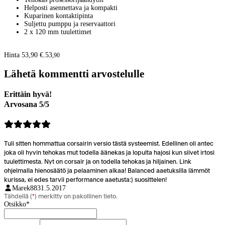
Helposti asennettava ja kompakti
Kuparinen kontaktipinta
Suljettu pumppu ja reservaattori
2 x 120 mm tuulettimet
Hinta 53,90 €.
53
,
90
Lähetä kommentti arvostelulle
Erittäin hyvä!
Arvosana 5/5
Tuli sitten hommattua corsairin versio tästä systeemist. Edellinen oli antec
joka oli hyvin tehokas mut todella äänekas ja lopulta hajosi kun siivet irtosi
tuulettimesta. Nyt on corsair ja on todella tehokas ja hiljainen. Link
ohjelmalla hienosäätö ja pelaaminen alkaa! Balanced aaetuksilla lämmöt
kurissa, ei edes tarvii performance aaetusta:) suosittelen!
Marek88
31.5.2017
Tähdellä (
*
) merkitty on pakollinen tieto.
Otsikko
*