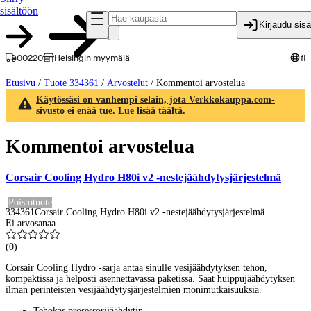
sisältöön
Kirjaudu sis
00220
Helsingin myymälä
fi
Etusivu
/
Tuote 334361
/
Arvostelut
/
Kommentoi arvostelua
Käytössäsi on vanhempi selain, jota Verkkokauppa.com-
sivusto ei enää tue. Lue lisää täältä.
Kommentoi arvostelua
Corsair Cooling Hydro H80i v2 -nestejäähdytysjärjestelmä
Poistotuote
334361
Corsair Cooling Hydro H80i v2 -nestejäähdytysjärjestelmä
Ei arvosanaa
(
0
)
Corsair Cooling Hydro -sarja antaa sinulle vesijäähdytyksen tehon,
kompaktissa ja helposti asennettavassa paketissa. Saat huippujäähdytyksen
ilman perinteisten vesijäähdytysjärjestelmien monimutkaisuuksia.
Tehokas prosessorijäähdytin