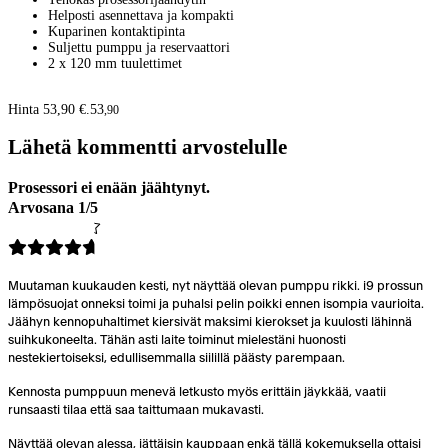
Helposti asennettava ja kompakti
Kuparinen kontaktipinta
Suljettu pumppu ja reservaattori
2 x 120 mm tuulettimet
Hinta 53,90 €.
53
,
90
Lähetä kommentti arvostelulle
Prosessori ei enään jäähtynyt.
Arvosana 1/5
Muutaman kuukauden kesti, nyt näyttää olevan pumppu rikki. i9 prossun
lämpösuojat onneksi toimi ja puhalsi pelin poikki ennen isompia vaurioita.
Jäähyn kennopuhaltimet kiersivät maksimi kierokset ja kuulosti lähinnä
suihkukoneelta. Tähän asti laite toiminut mielestäni huonosti
nestekiertoiseksi, edullisemmalla siilillä päästy parempaan.
Kennosta pumppuun menevä letkusto myös erittäin jäykkää, vaatii
runsaasti tilaa että saa taittumaan mukavasti.
Näyttää olevan alessa, jättäisin kauppaan enkä tällä kokemuksella ottaisi