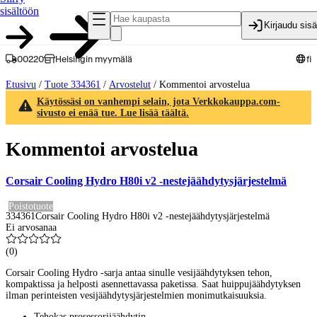
sisältöön
Kirjaudu sis
00220
Helsingin myymälä
fi
Etusivu
/
Tuote 334361
/
Arvostelut
/
Kommentoi arvostelua
Käytössäsi on vanhempi selain, jota Verkkokauppa.com-
sivusto ei enää tue. Lue lisää täältä.
Kommentoi arvostelua
Corsair Cooling Hydro H80i v2 -nestejäähdytysjärjestelmä
Poistotuote
334361
Corsair Cooling Hydro H80i v2 -nestejäähdytysjärjestelmä
Ei arvosanaa
(
0
)
Corsair Cooling Hydro -sarja antaa sinulle vesijäähdytyksen tehon,
kompaktissa ja helposti asennettavassa paketissa. Saat huippujäähdytyksen
ilman perinteisten vesijäähdytysjärjestelmien monimutkaisuuksia.
Tehokas prosessorijäähdytin