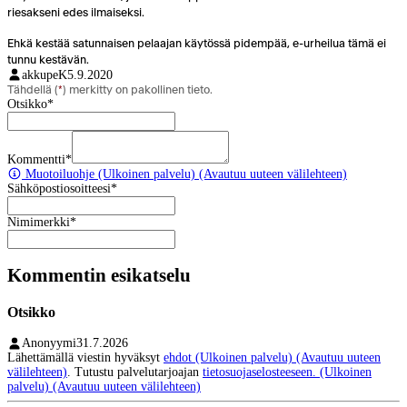
riesakseni edes ilmaiseksi.
Ehkä kestää satunnaisen pelaajan käytössä pidempää, e-urheilua tämä ei
tunnu kestävän.
akkupeK
5.9.2020
Tähdellä (
*
) merkitty on pakollinen tieto.
Otsikko
*
Kommentti
*
Muotoiluohje
(Ulkoinen palvelu) (Avautuu uuteen välilehteen)
Sähköpostiosoitteesi
*
Nimimerkki
*
Kommentin esikatselu
Otsikko
Anonyymi
31.7.2026
Lähettämällä viestin hyväksyt
ehdot
(Ulkoinen palvelu) (Avautuu uuteen
välilehteen)
. Tutustu palvelutarjoajan
tietosuojaselosteeseen.
(Ulkoinen
palvelu) (Avautuu uuteen välilehteen)