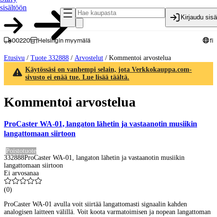
sisältöön
Kirjaudu sis
00220
Helsingin myymälä
fi
Etusivu
/
Tuote 332888
/
Arvostelut
/
Kommentoi arvostelua
Käytössäsi on vanhempi selain, jota Verkkokauppa.com-
sivusto ei enää tue. Lue lisää täältä.
Kommentoi arvostelua
ProCaster WA-01, langaton lähetin ja vastaanotin musiikin
langattomaan siirtoon
Poistotuote
332888
ProCaster WA-01, langaton lähetin ja vastaanotin musiikin
langattomaan siirtoon
Ei arvosanaa
(
0
)
ProCaster WA-01 avulla voit siirtää langattomasti signaalin kahden
analogisen laitteen välillä. Voit koota varmatoimisen ja nopean langattoman