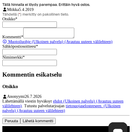
Tällä hinnalla ei löydy parempaa. Erittäin hyvä ostos.
Miikka
5.4.2019
Tähdellä (
*
) merkitty on pakollinen tieto.
Otsikko
*
Kommentti
*
Muotoiluohje
(Ulkoinen palvelu) (Avautuu uuteen välilehteen)
Sähköpostiosoitteesi
*
Nimimerkki
*
Kommentin esikatselu
Otsikko
Anonyymi
26.7.2026
Lähettämällä viestin hyväksyt
ehdot
(Ulkoinen palvelu) (Avautuu uuteen
välilehteen)
. Tutustu palvelutarjoajan
tietosuojaselosteeseen.
(Ulkoinen
palvelu) (Avautuu uuteen välilehteen)
Peruuta
Lähetä kommentti