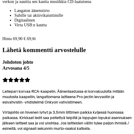
verkon ja nauttia sen kautta musiikkia CD-laatuisena
Langaton äänensiirto
Subille tai aktiivikaiuttimille
Digitaalinen
Virta USB:n kautta
Hinta 69,90 €.
69
,
90
Lähetä kommentti arvostelulle
Johdoton johto
Arvosana 4/5
Laitepari korvaa RCA-kaapelin. Äänenlaadussa ei korvakuulolta mitään
muutosta kaapeliin, langattomana laitteena Pro-jectin levysoitin ja
esivahvistin -yhdistelmä Onkyon vahvistimeen.
Virtajohto on hivenen lyhyt ja 3,5mm liittimen paikka kyljessä huonossa
paikassa. Kirkkaat ledit saa peitettyä teipillä ja loppujen lopuksi asennuksen
jälkeen laitteet saa ja voi unohtaa. Jos laitteiden väliin tulee paljon ihmisiä /
esineitä, voi signaali sekunnin murto-osaksi katketa.