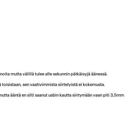
noita mutta välillä tulee alle sekunnin pätkäisyjä äänessä.
ä toisistaan, sen vaativimmista siirtelyistä ei kokemusta.
tta ääntä en silti saanut usbin kautta siirtymään vaan piti 3,5mm