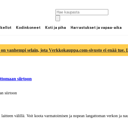
 kellot
Kodinkoneet
Koti ja piha
Harrastukset ja vapaa-aika
 on vanhempi selain, jota Verkkokauppa.com-sivusto ei enää tue. Lu
ttomaan siirtoon
an siirtoon
 laitteen välillä. Voit koota varmatoimisen ja nopean langattoman verkon ja nau