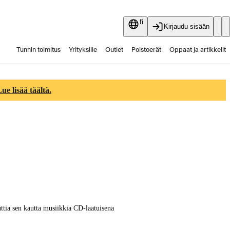
fi
Kirjaudu sisään
Tunnin toimitus
Yrityksille
Outlet
Poistoerät
Oppaat ja artikkelit
Vaihtokauppa
Palvelut
Ajankohtaista
e lisää täältä.
ttia sen kautta musiikkia CD-laatuisena