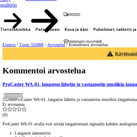
sisältöön
00220
Tietotekniikka
Pelaaminen
Kuva ja ääni
Puhelimet, tabletit ja
Helsingin myymälä
Etusivu
/
Tuote 332888
/
Arvostelut
/
Kommentoi arvostelua
Käytössäsi
Kommentoi arvostelua
ProCaster WA-01, langaton lähetin ja vastaanotin musiikin langa
Poistotuote
332888
ProCaster WA-01, langaton lähetin ja vastaanotin musiikin langattoma
Ei arvosanaa
(
0
)
ProCaster WA-01 avulla voit siirtää langattomasti signaalin kahden analogisen
Langaton äänensiirto