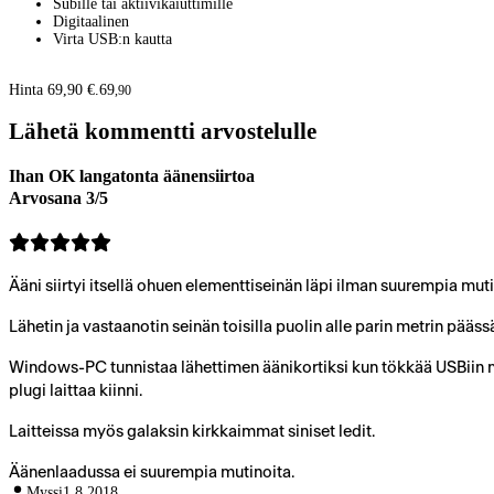
Subille tai aktiivikaiuttimille
Digitaalinen
Virta USB:n kautta
Hinta 69,90 €.
69
,
90
Lähetä kommentti arvostelulle
Ihan OK langatonta äänensiirtoa
Arvosana 3/5
Ääni siirtyi itsellä ohuen elementtiseinän läpi ilman suurempia muti
Lähetin ja vastaanotin seinän toisilla puolin alle parin metrin pääss
Windows-PC tunnistaa lähettimen äänikortiksi kun tökkää USBiin mu
plugi laittaa kiinni.
Laitteissa myös galaksin kirkkaimmat siniset ledit.
Äänenlaadussa ei suurempia mutinoita.
Myssi
1.8.2018