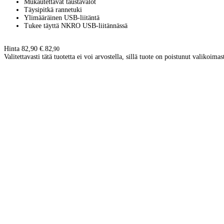
Mukautettavat taustavalot
Täysipitkä rannetuki
Ylimääräinen USB-liitäntä
Tukee täyttä NKRO USB-liitännässä
Hinta 82,90 €.
82
,
90
Valitettavasti tätä tuotetta ei voi arvostella, sillä tuote on poistunut valikoimas