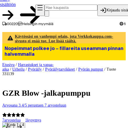
sisältöön
Kirjaudu sis
00220
Helsingin myymälä
fi
Käytössäsi on vanhempi selain, jota Verkkokauppa.com-
sivusto ei enää tue. Lue lisää täältä.
Nopeimmat polkee jo – fillareita useamman pinnan
halvemmalla
Etusivu
/
Harrastukset ja vapaa-
aika
/
Urheilu
/
Pyöräily
/
Pyöräilytarvikkeet
/
Pyörän pumput
/
Tuote
331139
GZR Blow -jalkapumppu
Arvosana 3.4/5 perustuen 7 arvosteluun
7
arvostelua
1
kysymys