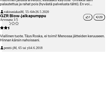
muovinen jalusta arvelutti, kestääkö käyttöä? Onneksi sain
palautettua ja rahat pois (hyvästä palvelusta tähti). En voi
suositella.
vakioasiakas
M, 55–64v
26.5.2020
GZR Blow-jalkapumppu
1
29
Arvosana 1/5
Viallinen tuote. Täys Roska, ei toimi! Menossa jätteiden keruuseen.
Hinnan kärsin nahoissani.
pentti-j
M, 65 tai yli
4.6.2018