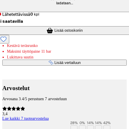
ladataan...
Lähetettävissä
0
kpl
i saatavilla
Lisää ostoskoriin
Kestävä teräsrunko
Maksimi täyttöpaine 11 bar
Lukittava suutin
Lisää vertailuun
Maksupalvelut
Arvostelut
Arvosana 3.4/5 perustuen 7 arvosteluun
3,4
Lue kaikki 7 tuotearvostelua
28
%
0
%
14
%
14
%
42
%