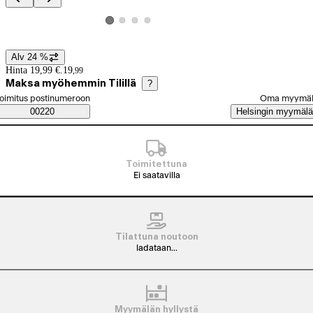
Tuotteen kuvat ja videot
Katso tuotekuva 2
Katso tuotekuva 3
Katso tuotekuva 4
Katso tuotekuva 1
Alv 24 %
Hintatiedot
Hinta 19,99 €.
19
,
99
Maksa myöhemmin Tilillä
?
alitse tilaustapa
oimitus postinumeroon
Oma myymä
Saatavuustiedot
00220
Helsingin myymälä
Toimitettuna
Ei saatavilla
Tilattuna noutoon
ladataan...
Myymälän hyllystä