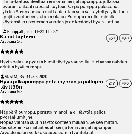
Hinta-laatusuhteeltaan erinomainen jalkapumppu, jolla saa
pyörän renkaat nopeasti täyteen. Onpa pumppu pelastanut
yhden Ahvenanmaan matkankin, kun sillä sai täytettyä yllättäen
tyhjiin vuotaneen auton renkaan. Pumppu on ollut minulla
käytössä jo useamman vuoden ja on kestänyt hyvin. Lattiaa
vasten tuleva muoviosa on tukeva ja jämäkkä, samoin
Pumppailija
25–34v
23.11.2021
pumppauskahva. Painemittari näyttää paineen todenmukaisesti
Kumit täyteen
(huoltamojen painepistoolien antamien lukemien perusteella).
1
0
Arvosana 5/5
Ainoa ärsyttävä ominaisuus on, että esim. jumppapallon täyttöön
tarkoitettu muovipää ei meinaa pysyä telineessään, mutta tämä
on toki pikkuvika.
Hyvin pelaa ja pyörän kumit täyttyy vauhdilla. Hintaansa nähden
erittäin hyvä pumppu.
Slash
M, 35–44v
5.6.2020
Hyvä jalkapumppu polkupyörän ja pallojen
7
0
täyttöön
Arvosana 5/5
Näppärä pumppu, perustoiminnoilla eli täyttää pallot,
pyöränkumit jne.
Nopea vaihtaa suutin täyttökohteen mukaan. Selkeä mittari.
Suosittelen kun haluat edullisen ja toimivan jalkapumpun.
Arvostelija on Verkkokauppa.comin työntekijä!