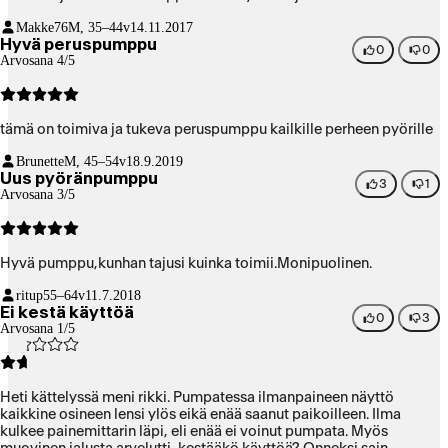
Makke76
M, 35–44v
14.11.2017
Hyvä peruspumppu
0
0
Arvosana 4/5
tämä on toimiva ja tukeva peruspumppu kailkille perheen pyörille
Brunette
M, 45–54v
18.9.2019
Uus pyöränpumppu
3
1
Arvosana 3/5
Hyvä pumppu,kunhan tajusi kuinka toimii.Monipuolinen.
ritup
55–64v
11.7.2018
Ei kestä käyttöä
0
3
Arvosana 1/5
Heti kättelyssä meni rikki. Pumpatessa ilmanpaineen näyttö
kaikkine osineen lensi ylös eikä enää saanut paikoilleen. Ilma
kulkee painemittarin läpi, eli enää ei voinut pumpata. Myös