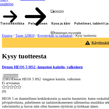
sisältöön
00220
Tietotekniikka
Pelaaminen
Kuva ja ääni
Puhelimet, tabletit ja
Helsingin myymälä
Etusivu
/
Tuote 329819
/
Kysymykset ja vastaukset
/
Kysy tuotteesta
Käytössäsi
Kysy tuotteesta
Denon HEOS 5 HS2 -langaton kaiutin, valkoinen
Poistotuote
329819
Denon HEOS 5 HS2 -langaton kaiutin, valkoinen
Ei arvosanaa
(
0
)
HEOS 5 on ihanteellinen keskikokoisiin ja suuriin huoneisiin, kuten ruokailu
pilvipalveluista, puhelimeen tai taulutietokoneeseen tallennettua musiikkia sekä
vahvistimilta ja luovat näin ollen huoneen täyttävän ja kirkkaan äänen.