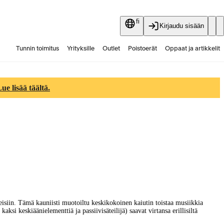
fi
Kirjaudu sisään
Tunnin toimitus
Yrityksille
Outlet
Poistoerät
Oppaat ja artikkelit
Vaihtokauppa
Palvelut
Ajankohtaista
e lisää täältä.
isiin. Tämä kauniisti muotoiltu keskikokoinen kaiutin toistaa musiikkia
ksi keskiäänielementtiä ja passiivisäteilijä) saavat virtansa erillisiltä