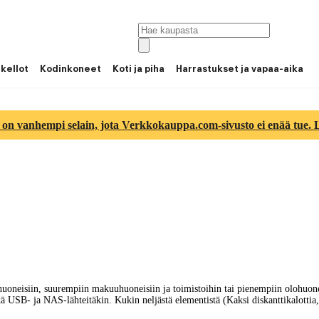
 kellot
Kodinkoneet
Koti ja piha
Harrastukset ja vapaa-aika
 on vanhempi selain, jota Verkkokauppa.com-sivusto ei enää tue. Lu
huoneisiin, suurempiin makuuhuoneisiin ja toimistoihin tai pienempiin olohuone
 USB- ja NAS-lähteitäkin. Kukin neljästä elementistä (Kaksi diskanttikalottia, ka