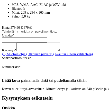
MP3, WMA, AAC, FLAC ja WAV tuki
Bluetooth
Mitat: 209 x 294 x 166 mm
Paino: 3,0 kg
Hinta 379,90 €.
379
,
90
Tähdellä (
*
) merkitty on pakollinen tieto.
Otsikko
*
Kysymys
*
Muotoiluohje
(Ulkoinen palvelu) (Avautuu uuteen välilehteen)
Sähköpostiosoitteesi
*
Nimimerkki
*
Lisää kuva painamalla tästä tai pudottamalla tähän
Kuvan tulee liittyä arvosteluun. Minimileveys ja -korkeus on 540 pikseliä ja
Kysymyksen esikatselu
Otsikko