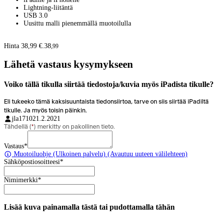
Lightning-liitäntä
USB 3.0
Uusittu malli pienemmällä muotoilulla
Hinta 38,99 €.
38
,
99
Lähetä vastaus kysymykseen
Voiko tällä tikulla siirtää tiedostoja/kuvia myös iPadista tikulle?
Eli tukeeko tämä kaksisuuntaista tiedonsiirtoa, tarve on siis siirtää iPadiltä
tikulle. Ja myös toisin päinkin.
jla1710
21.2.2021
Tähdellä (
*
) merkitty on pakollinen tieto.
Vastaus
*
Muotoiluohje
(Ulkoinen palvelu) (Avautuu uuteen välilehteen)
Sähköpostiosoitteesi
*
Nimimerkki
*
Lisää kuva painamalla tästä tai pudottamalla tähän