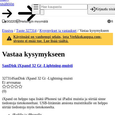
sisältöön
Kirjaudu sis
00220
Helsingin myymälä
fi
Etusivu
/
Tuote 327314
/
Kysymykset ja vastaukset
/
Vastaa kysymykseen
Käytössäsi on vanhempi selain, jota Verkkokauppa.com-
sivusto ei enää tue. Lue lisää täältä.
Vastaa kysymykseen
SanDisk iXpand 32 Gt -Lightning-muisti
327314
SanDisk iXpand 32 Gt -Lightning-muisti
Ei arvosanaa
(
0
)
iXpand on helppo tapa lisätä iPhonesi tai iPadisi muistia ja siirtää sinne
tiedostoja tietokoneeltasi. USB-liitännän ansiosta muistitikulle on helppo
siirtää tiedostoja myös tietokoneelta.
iPadille ja iPhonelle