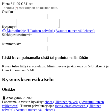
Hinta 311,99 €.
311
,
99
Tähdellä (
*
) merkitty on pakollinen tieto.
Otsikko
*
Kysymys
*
Muotoiluohje
(Ulkoinen palvelu) (Avautuu uuteen välilehteen)
Sähköpostiosoitteesi
*
Nimimerkki
*
Lisää kuva painamalla tästä tai pudottamalla tähän
Kuvan tulee liittyä arvosteluun. Minimileveys ja -korkeus on 540 pikseliä ja
koko korkeintaan 5 Mt.
Kysymyksen esikatselu
Otsikko
Anonyymi
2.8.2026
Lähettämällä viestin hyväksyt
ehdot
(Ulkoinen palvelu) (Avautuu uuteen
välilehteen)
. Tutustu palvelutarjoajan
tietosuojaselosteeseen.
(Ulkoinen
palvelu) (Avautuu uuteen välilehteen)