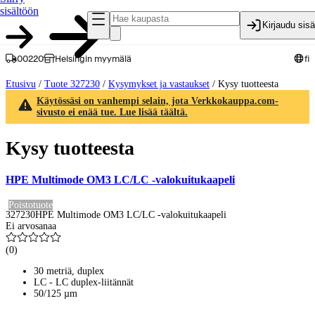
sisältöön
Kirjaudu sis
00220
Helsingin myymälä
fi
Etusivu
/
Tuote 327230
/
Kysymykset ja vastaukset
/
Kysy tuotteesta
Käytössäsi on vanhempi selain, jota Verkkokauppa.com-
sivusto ei enää tue. Lue lisää täältä.
Kysy tuotteesta
HPE Multimode OM3 LC/LC -valokuitukaapeli
Poistotuote
327230
HPE Multimode OM3 LC/LC -valokuitukaapeli
Ei arvosanaa
(
0
)
30 metriä, duplex
LC - LC duplex-liitännät
50/125 µm