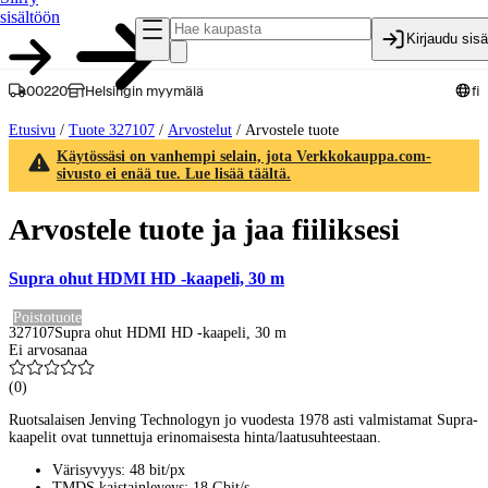
sisältöön
Kirjaudu sis
00220
Helsingin myymälä
fi
Etusivu
/
Tuote 327107
/
Arvostelut
/
Arvostele tuote
Käytössäsi on vanhempi selain, jota Verkkokauppa.com-
sivusto ei enää tue. Lue lisää täältä.
Arvostele tuote ja jaa fiiliksesi
Supra ohut HDMI HD -kaapeli, 30 m
Poistotuote
327107
Supra ohut HDMI HD -kaapeli, 30 m
Ei arvosanaa
(
0
)
Ruotsalaisen Jenving Technologyn jo vuodesta 1978 asti valmistamat Supra-
kaapelit ovat tunnettuja erinomaisesta hinta/laatusuhteestaan.
Värisyvyys: 48 bit/px
TMDS kaistainleveys: 18 Gbit/s