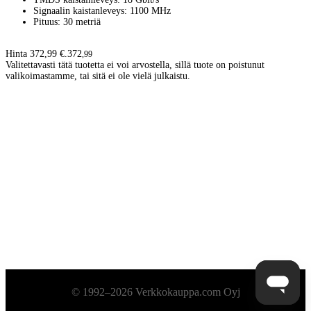
Signaalin kaistanleveys: 1100 MHz
Pituus: 30 metriä
Hinta 372,99 €.
372
,
99
Valitettavasti tätä tuotetta ei voi arvostella, sillä tuote on poistunut
valikoimastamme, tai sitä ei ole vielä julkaistu.
Alatunniste
© 1992–2026 Verkkokauppa.com Oyj