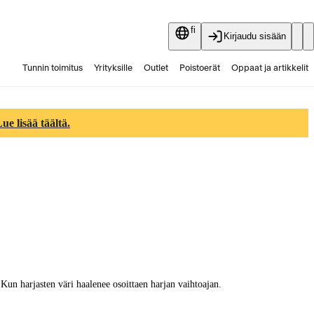
fi
Kirjaudu sisään
Tunnin toimitus
Yrityksille
Outlet
Poistoerät
Oppaat ja artikkelit
Vaihtokauppa
Palvelut
Ajankohtaista
e lisää täältä.
un harjasten väri haalenee osoittaen harjan vaihtoajan.