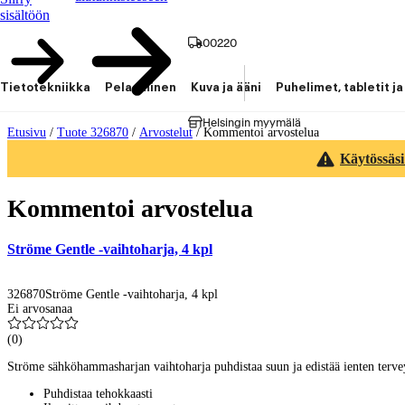
sisältöön
00220
Tietotekniikka
Pelaaminen
Kuva ja ääni
Puhelimet, tabletit ja
Helsingin myymälä
Etusivu
/
Tuote 326870
/
Arvostelut
/
Kommentoi arvostelua
Käytössäsi
Kommentoi arvostelua
Ströme Gentle -vaihtoharja, 4 kpl
326870
Ströme Gentle -vaihtoharja, 4 kpl
Ei arvosanaa
(
0
)
Ströme sähköhammasharjan vaihtoharja puhdistaa suun ja edistää ienten tervey
Puhdistaa tehokkaasti