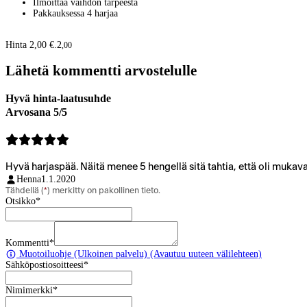
Ilmoittaa vaihdon tarpeesta
Pakkauksessa 4 harjaa
Hinta 2,00 €.
2
,
00
Lähetä kommentti arvostelulle
Hyvä hinta-laatusuhde
Arvosana 5/5
Hyvä harjaspää. Näitä menee 5 hengellä sitä tahtia, että oli mukava
Henna
1.1.2020
Tähdellä (
*
) merkitty on pakollinen tieto.
Otsikko
*
Kommentti
*
Muotoiluohje
(Ulkoinen palvelu) (Avautuu uuteen välilehteen)
Sähköpostiosoitteesi
*
Nimimerkki
*