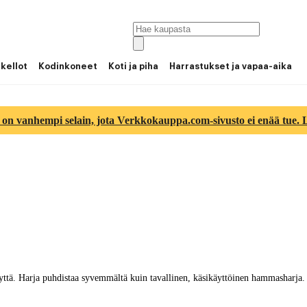
 kellot
Kodinkoneet
Koti ja piha
Harrastukset ja vapaa-aika
 on vanhempi selain, jota Verkkokauppa.com-sivusto ei enää tue. Lu
ttä. Harja puhdistaa syvemmältä kuin tavallinen, käsikäyttöinen hammasharja. K