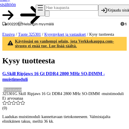
sisältöön
Kirjaudu sis
00220
Helsingin myymälä
fi
Etusivu
/
Tuote 325301
/
Kysymykset ja vastaukset
/
Kysy tuotteesta
Käytössäsi on vanhempi selain, jota Verkkokauppa.com-
sivusto ei enää tue. Lue lisää täältä.
Kysy tuotteesta
G.Skill Ripjaws 16 Gt DDR4 2800 MHz SO-DIMM -
muistimoduli
Poistotuote
325301
G.Skill Ripjaws 16 Gt DDR4 2800 MHz SO-DIMM -muistimoduli
Ei arvosanaa
(
0
)
Laadukas muistimoduli kannettavaan tietokoneeseen. Valmistajalta
elinikäinen takuu, meiltä 36 kk.