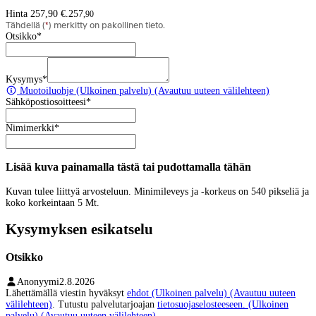
Hinta 257,90 €.
257
,
90
Tähdellä (
*
) merkitty on pakollinen tieto.
Otsikko
*
Kysymys
*
Muotoiluohje
(Ulkoinen palvelu) (Avautuu uuteen välilehteen)
Sähköpostiosoitteesi
*
Nimimerkki
*
Lisää kuva painamalla tästä tai pudottamalla tähän
Kuvan tulee liittyä arvosteluun. Minimileveys ja -korkeus on 540 pikseliä ja
koko korkeintaan 5 Mt.
Kysymyksen esikatselu
Otsikko
Anonyymi
2.8.2026
Lähettämällä viestin hyväksyt
ehdot
(Ulkoinen palvelu) (Avautuu uuteen
välilehteen)
. Tutustu palvelutarjoajan
tietosuojaselosteeseen.
(Ulkoinen
palvelu) (Avautuu uuteen välilehteen)