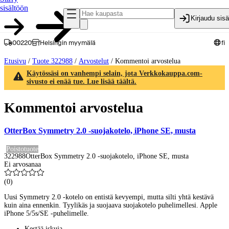
sisältöön
Kirjaudu sis
00220
Helsingin myymälä
fi
Etusivu
/
Tuote 322988
/
Arvostelut
/
Kommentoi arvostelua
Käytössäsi on vanhempi selain, jota Verkkokauppa.com-
sivusto ei enää tue. Lue lisää täältä.
Kommentoi arvostelua
OtterBox Symmetry 2.0 -suojakotelo, iPhone SE, musta
Poistotuote
322988
OtterBox Symmetry 2.0 -suojakotelo, iPhone SE, musta
Ei arvosanaa
(
0
)
Uusi Symmetry 2.0 -kotelo on entistä kevyempi, mutta silti yhtä kestävä
kuin aina ennenkin. Tyylikäs ja suojaava suojakotelo puhelimellesi. Apple
iPhone 5/5s/SE -puhelimelle.
Kestää iskuja