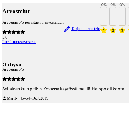
0
%
0
%
0
%
Arvostelut
Arvosana 5/5 perustuen 1 arvosteluun
Kirjoita arvostelu
1
2
3
5,0
Lue 1 tuotearvostelu
On hyvä
Arvosana 5/5
Sellainen kuin pitikin. Kovassa käytössä meillä. Helppo oli koota.
Mari
N, 45–54v
16.7.2019