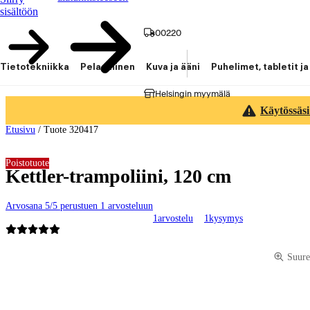
sisältöön
00220
Tietotekniikka
Pelaaminen
Kuva ja ääni
Puhelimet, tabletit ja
Helsingin myymälä
Käytössäsi
Etusivu
/
Tuote 320417
Poistotuote
Kettler-trampoliini, 120 cm
Arvosana 5/5 perustuen 1 arvosteluun
1
arvostelu
1
kysymys
Tuotteen kuvat ja videot
Suure