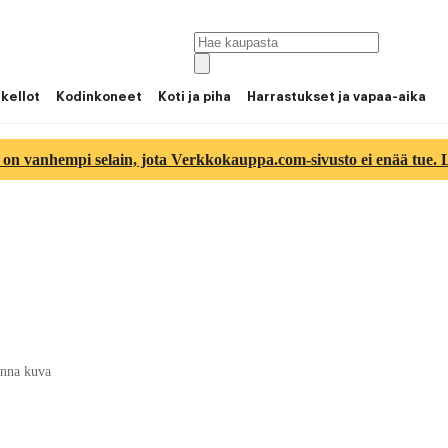
 kellot
Kodinkoneet
Koti ja piha
Harrastukset ja vapaa-aika
 on vanhempi selain, jota Verkkokauppa.com-sivusto ei enää tue. Lu
nna kuva