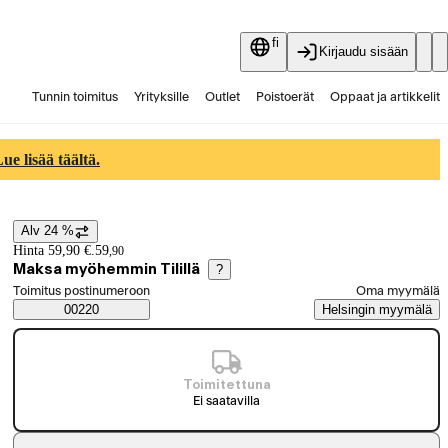
fi
Kirjaudu sisään
Tunnin toimitus
Yrityksille
Outlet
Poistoerät
Oppaat ja artikkelit
Vaihtokauppa
Palvelut
Ajankohtaista
e lisää täältä.
Alv 24 %
Hintatiedot
Hinta 59,90 €.
59
,
90
Maksa myöhemmin Tilillä
?
Valitse tilaustapa
Toimitus postinumeroon
Oma myymälä
Saatavuustiedot
00220
Helsingin myymälä
Toimitettuna
Ei saatavilla