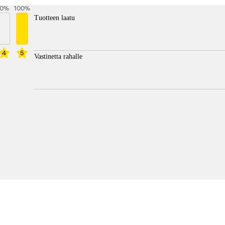
0
%
100
%
Tuotteen laatu
4
5
Vastinetta rahalle