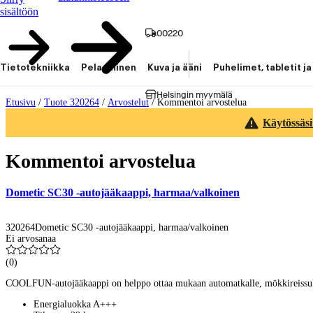
sisältöön
00220
Tietotekniikka
Pelaaminen
Kuva ja ääni
Puhelimet, tabletit ja
Helsingin myymälä
Etusivu
/
Tuote 320264
/
Arvostelut
/
Kommentoi arvostelua
Käytössäsi
Kommentoi arvostelua
Dometic SC30 -autojääkaappi, harmaa/valkoinen
320264
Dometic SC30 -autojääkaappi, harmaa/valkoinen
Ei arvosanaa
(
0
)
COOLFUN-autojääkaappi on helppo ottaa mukaan automatkalle, mökkireissulle 
Energialuokka A+++