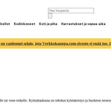
 kellot
Kodinkoneet
Koti ja piha
Harrastukset ja vapaa-aika
 on vanhempi selain, jota Verkkokauppa.com-sivusto ei enää tue. Lu
tai vene-retkelle. Kylmälaukussa on tehokas kylmäeristys ja huoleton termos