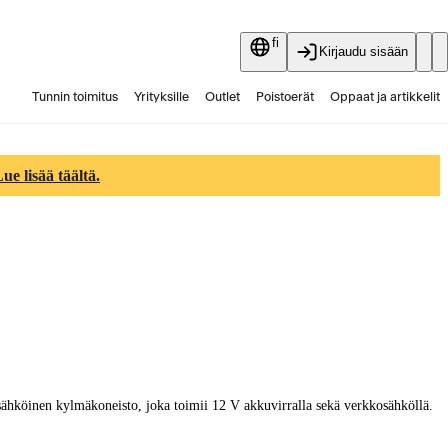
fi
Kirjaudu sisään
Tunnin toimitus
Yrityksille
Outlet
Poistoerät
Oppaat ja artikkelit
Vaihtokauppa
Palvelut
Ajankohtaista
e lisää täältä.
ähköinen kylmäkoneisto, joka toimii 12 V akkuvirralla sekä verkkosähköllä.