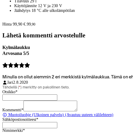
Tilavuus 29 l
Käyttöjännite 12 V ja 230 V
Jäähdytys 18 °C alle ulkolämpötilan
Hinta 99,90 €.
99
,
90
Lähetä kommentti arvostelulle
Kylmälaukku
Arvosana 5/5
Minulla on ollut aiemmin 2 eri merkkistä kylmälaukkua. Tämä on eh
Jari
2.8.2020
Tähdellä (
*
) merkitty on pakollinen tieto.
Otsikko
*
Kommentti
*
Muotoiluohje
(Ulkoinen palvelu) (Avautuu uuteen välilehteen)
Sähköpostiosoitteesi
*
Nimimerkki
*