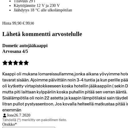
Tilavuus 29 l
Käyttöjännite 12 V ja 230 V
Jäähdytys 18 °C alle ulkolämpötilan
Hinta 99,90 €.
99
,
90
Lähetä kommentti arvostelulle
Dometic autojääkaappi
Arvosana 4/5
Kaappi oli mukana lomareissullamme,jonka aikana yövyimme hotelle
tavarat sisään. Ajoimme päivittäin noin 3-4 tuntia ja kun perille pä
oli kytketty virtapistokkeeseen koska hotellin jääkaappiin ( sekin 
mutta piti laittaan kylppäriin koska puhallin pitää sen verran ääntä
Sisälämpötila oli noin 22 astetta ja kaapin lämpötilaksi sain täydel
litran pullot pystyasentoon. Jos kovalla helteellä matkustaa pit
enemmän
Jone
26.7.2020
Tähdellä (
*
) merkitty on pakollinen tieto.
Otsikko
*