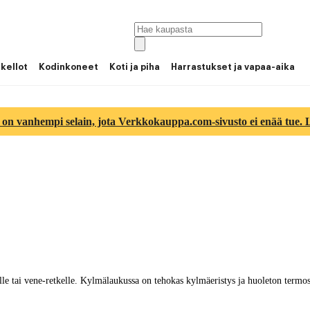
 kellot
Kodinkoneet
Koti ja piha
Harrastukset ja vapaa-aika
 on vanhempi selain, jota Verkkokauppa.com-sivusto ei enää tue. Lu
tai vene-retkelle. Kylmälaukussa on tehokas kylmäeristys ja huoleton termos