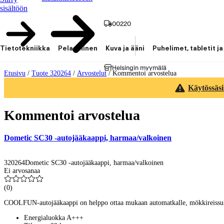
sisältöön
00220
Tietotekniikka
Pelaaminen
Kuva ja ääni
Puhelimet, tabletit ja
Helsingin myymälä
Etusivu
/
Tuote 320264
/
Arvostelut
/
Kommentoi arvostelua
Käytössäsi
Kommentoi arvostelua
Dometic SC30 -autojääkaappi, harmaa/valkoinen
320264
Dometic SC30 -autojääkaappi, harmaa/valkoinen
Ei arvosanaa
(
0
)
COOLFUN-autojääkaappi on helppo ottaa mukaan automatkalle, mökkireissulle 
Energialuokka A+++