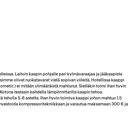
issa. Laitoin kaapin pohjalle pari kylmävaraajaa ja jääkaapista
äsimme olivat ruokatavarat vielä sopivan viileitä. Hotellissa kaappi
Dometic ) ei mitään ylimääräistä mahtunut. Sielläkin toimi ihan hyvin
. Kotona testasin kahdella lämpömittarilla kaapin tehoa.
lä teholla 5-6 astetta. Ihan hyvin toimiva kaappi johon mahtuu 1,5
ää investoida kompressoritekniikkaan ja varautua maksamaan 300 € ja