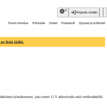
fi
Kirjaudu sisään
Tunnin toimitus
Yrityksille
Outlet
Poistoerät
Oppaat ja artikkelit
Vaihtokauppa
Palvelut
Ajankohtaista
e lisää täältä.
ähköinen kylmäkoneisto, joka toimii 12 V akkuvirralla sekä verkkosähköllä.