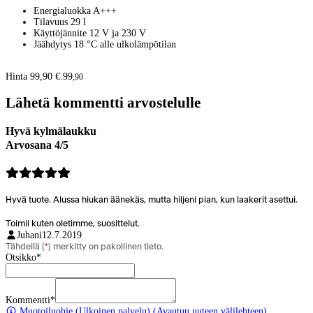
Energialuokka A+++
Tilavuus 29 l
Käyttöjännite 12 V ja 230 V
Jäähdytys 18 °C alle ulkolämpötilan
Hinta 99,90 €.
99
,
90
Lähetä kommentti arvostelulle
Hyvä kylmälaukku
Arvosana 4/5
Hyvä tuote. Alussa hiukan äänekäs, mutta hiljeni pian, kun laakerit asettui.
Toimii kuten oletimme, suosittelut.
Juhani
12.7.2019
Tähdellä (
*
) merkitty on pakollinen tieto.
Otsikko
*
Kommentti
*
Muotoiluohje
(Ulkoinen palvelu) (Avautuu uuteen välilehteen)