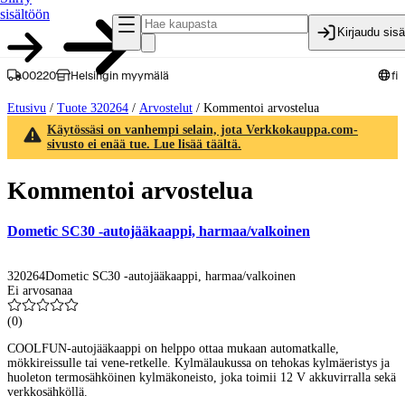
sisältöön
Kirjaudu sis
00220
Helsingin myymälä
fi
Etusivu
/
Tuote 320264
/
Arvostelut
/
Kommentoi arvostelua
Käytössäsi on vanhempi selain, jota Verkkokauppa.com-
sivusto ei enää tue. Lue lisää täältä.
Kommentoi arvostelua
Dometic SC30 -autojääkaappi, harmaa/valkoinen
320264
Dometic SC30 -autojääkaappi, harmaa/valkoinen
Ei arvosanaa
(
0
)
COOLFUN-autojääkaappi on helppo ottaa mukaan automatkalle,
mökkireissulle tai vene-retkelle. Kylmälaukussa on tehokas kylmäeristys ja
huoleton termosähköinen kylmäkoneisto, joka toimii 12 V akkuvirralla sekä
verkkosähköllä.