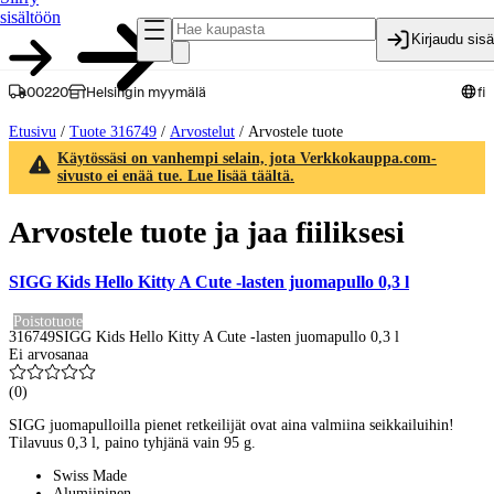
sisältöön
Kirjaudu sis
00220
Helsingin myymälä
fi
Etusivu
/
Tuote 316749
/
Arvostelut
/
Arvostele tuote
Käytössäsi on vanhempi selain, jota Verkkokauppa.com-
sivusto ei enää tue. Lue lisää täältä.
Arvostele tuote ja jaa fiiliksesi
SIGG Kids Hello Kitty A Cute -lasten juomapullo 0,3 l
Poistotuote
316749
SIGG Kids Hello Kitty A Cute -lasten juomapullo 0,3 l
Ei arvosanaa
(
0
)
SIGG juomapulloilla pienet retkeilijät ovat aina valmiina seikkailuihin!
Tilavuus 0,3 l, paino tyhjänä vain 95 g.
Swiss Made
Alumiininen