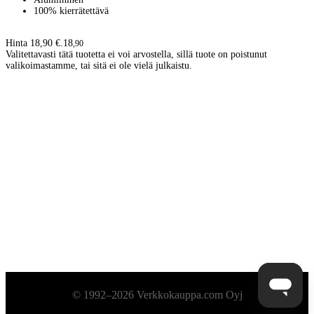
100% kierrätettävä
Hinta 18,90 €.
18
,
90
Valitettavasti tätä tuotetta ei voi arvostella, sillä tuote on poistunut
valikoimastamme, tai sitä ei ole vielä julkaistu.
Alatunniste
© 1992–2026 Verkkokauppa.com Oyj