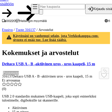
sisältöön
Kirjaudu sis
00220
Helsingin myymälä
fi
Etusivu
/
Tuote 316137
/
Arvostelut
Käytössäsi on vanhempi selain, jota Verkkokauppa.com-
sivusto ei enää tue. Lue lisää täältä.
Kokemukset ja arvostelut
Deltaco USB A - B -aktiivinen uros - uros kaapeli, 15 m
Poistotuote
316137
Deltaco USB A - B -aktiivinen uros - uros kaapeli, 15 m
Ei arvosanaa
(
0
)
USB 2.0 standardin mukainen USB-kaapeli, joka sopii esimerkiksi
tulostimelle, digiboksille tai skannerille.
Aktiivinen
15 m pituus