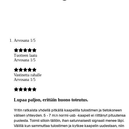
Arvosana 1/5
Tuotteen laatu
Arvosana 1/5
Vastinetta rahalle
Arvosana 1/5
Lupaa paljon, erittäin huono toteutus.
Yritin ratkaista yhdellä pitkällä kaapelilla tulostimen ja tietokoneen
välisen yhteyden. 5 - 7 m:n normi-usb -kaapeli ei riittänyt pituutensa
puolesta. Toimii silloin tällöin, ihan satunnaisesti signaali menee läpi.
Välillä kun sammuttaa tulostimen ja kytkee kaapelin uudestaan, niin