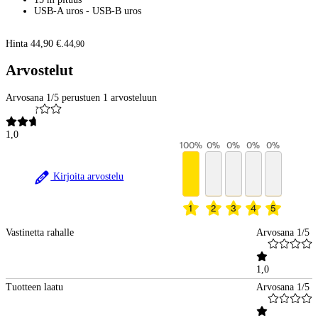
USB-A uros - USB-B uros
Hinta 44,90 €.
44
,
90
Arvostelut
Arvosana 1/5 perustuen 1 arvosteluun
1,0
100
%
0
%
0
%
0
%
0
%
Kirjoita arvostelu
1
2
3
4
5
Vastinetta rahalle
Arvosana 1/5
1,0
Tuotteen laatu
Arvosana 1/5