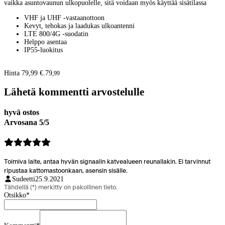
vaikka asuntovaunun ulkopuolelle, sitä voidaan myös käyttää sisätilassa
VHF ja UHF -vastaanottoon
Kevyt, tehokas ja laadukas ulkoantenni
LTE 800/4G -suodatin
Helppo asentaa
IP55-luokitus
Hinta 79,99 €.
79
,
99
Lähetä kommentti arvostelulle
hyvä ostos
Arvosana 5/5
Toimiva laite, antaa hyvän signaalin katvealueen reunallakin. Ei tarvinnut
ripustaa kattomastoonkaan, asensin sisälle.
Sudeetti
25.9.2021
Tähdellä (
*
) merkitty on pakollinen tieto.
Otsikko
*