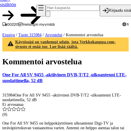
sisältöön
Kirjaudu sis
00220
Helsingin myymälä
fi
Etusivu
/
Tuote 315984
/
Arvostelut
/
Kommentoi arvostelua
Käytössäsi on vanhempi selain, jota Verkkokauppa.com-
sivusto ei enää tue. Lue lisää täältä.
Kommentoi arvostelua
One For All SV 9455 -aktiivinen DVB-T/T2 -ulkoantenni LTE-
suodattimella, 52 dB
315984
One For All SV 9455 -aktiivinen DVB-T/T2 -ulkoantenni LTE-
suodattimella, 52 dB
Ei arvosanaa
(
0
)
One For All SV 9455 on helppokäyttöinen ulkoantenni Digi-TV ja
teräväpiirtokuvan vastaanottoa varten. Antenni on helppo asentaa talon tai