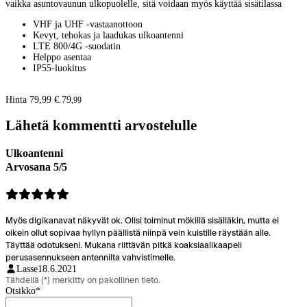
vaikka asuntovaunun ulkopuolelle, sitä voidaan myös käyttää sisätilassa
VHF ja UHF -vastaanottoon
Kevyt, tehokas ja laadukas ulkoantenni
LTE 800/4G -suodatin
Helppo asentaa
IP55-luokitus
Hinta 79,99 €.
79
,
99
Lähetä kommentti arvostelulle
Ulkoantenni
Arvosana 5/5
Myös digikanavat näkyvät ok. Olisi toiminut mökillä sisälläkin, mutta ei
oikein ollut sopivaa hyllyn päällistä niinpä vein kuistille räystään alle.
Täyttää odotukseni. Mukana riittävän pitkä koaksiaalikaapeli
perusasennukseen antennilta vahvistimelle.
Lasse
18.6.2021
Tähdellä (
*
) merkitty on pakollinen tieto.
Otsikko
*