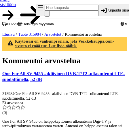
sisältöön
Kirjaudu sis
00220
Helsingin myymälä
fi
Etusivu
/
Tuote 315984
/
Arvostelut
/
Kommentoi arvostelua
Käytössäsi on vanhempi selain, jota Verkkokauppa.com-
sivusto ei enää tue. Lue lisää täältä.
Kommentoi arvostelua
One For All SV 9455 -aktiivinen DVB-T/T2 -ulkoantenni LTE-
suodattimella, 52 dB
315984
One For All SV 9455 -aktiivinen DVB-T/T2 -ulkoantenni LTE-
suodattimella, 52 dB
Ei arvosanaa
(
0
)
One For All SV 9455 on helppokäyttöinen ulkoantenni Digi-TV ja
teräväpiirtokuvan vastaanottoa varten. Antenni on helppo asentaa talon tai