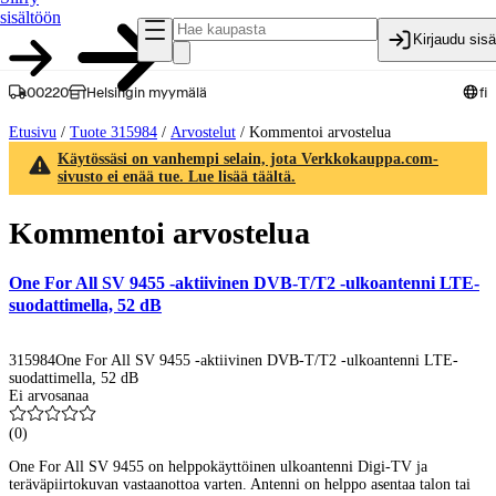
sisältöön
Kirjaudu sis
00220
Helsingin myymälä
fi
Etusivu
/
Tuote 315984
/
Arvostelut
/
Kommentoi arvostelua
Käytössäsi on vanhempi selain, jota Verkkokauppa.com-
sivusto ei enää tue. Lue lisää täältä.
Kommentoi arvostelua
One For All SV 9455 -aktiivinen DVB-T/T2 -ulkoantenni LTE-
suodattimella, 52 dB
315984
One For All SV 9455 -aktiivinen DVB-T/T2 -ulkoantenni LTE-
suodattimella, 52 dB
Ei arvosanaa
(
0
)
One For All SV 9455 on helppokäyttöinen ulkoantenni Digi-TV ja
teräväpiirtokuvan vastaanottoa varten. Antenni on helppo asentaa talon tai