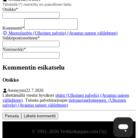
Tähdellä (
*
) merkitty on pakollinen tieto.
Otsikko
*
Kommentti
*
Muotoiluohje
(Ulkoinen palvelu) (Avautuu uuteen välilehteen)
Sähköpostiosoitteesi
*
Nimimerkki
*
Kommentin esikatselu
Otsikko
Anonyymi
22.7.2026
Lähettämällä viestin hyväksyt
ehdot
(Ulkoinen palvelu) (Avautuu uuteen
välilehteen)
. Tutustu palvelutarjoajan
tietosuojaselosteeseen.
(Ulkoinen
palvelu) (Avautuu uuteen välilehteen)
Peruuta
Lähetä kommentti
Alatunniste
© 1992–2026 Verkkokauppa.com Oyj