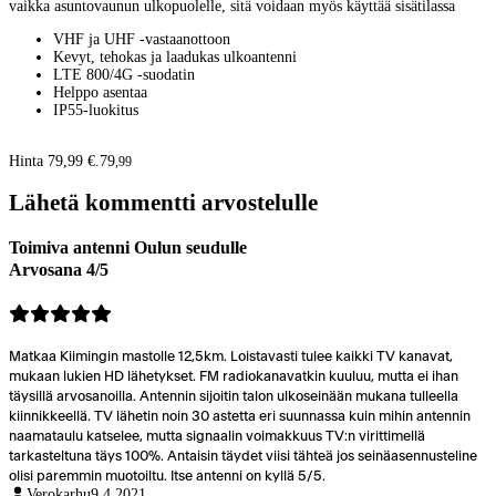
vaikka asuntovaunun ulkopuolelle, sitä voidaan myös käyttää sisätilassa
VHF ja UHF -vastaanottoon
Kevyt, tehokas ja laadukas ulkoantenni
LTE 800/4G -suodatin
Helppo asentaa
IP55-luokitus
Hinta 79,99 €.
79
,
99
Lähetä kommentti arvostelulle
Toimiva antenni Oulun seudulle
Arvosana 4/5
Matkaa Kiimingin mastolle 12,5km. Loistavasti tulee kaikki TV kanavat,
mukaan lukien HD lähetykset. FM radiokanavatkin kuuluu, mutta ei ihan
täysillä arvosanoilla. Antennin sijoitin talon ulkoseinään mukana tulleella
kiinnikkeellä. TV lähetin noin 30 astetta eri suunnassa kuin mihin antennin
naamataulu katselee, mutta signaalin voimakkuus TV:n virittimellä
tarkasteltuna täys 100%. Antaisin täydet viisi tähteä jos seinäasennusteline
olisi paremmin muotoiltu. Itse antenni on kyllä 5/5.
Verokarhu
9.4.2021