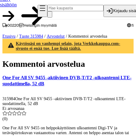
sisältöön
Kirjaudu sis
00220
Helsingin myymälä
fi
Etusivu
/
Tuote 315984
/
Arvostelut
/
Kommentoi arvostelua
Käytössäsi on vanhempi selain, jota Verkkokauppa.com-
sivusto ei enää tue. Lue lisää täältä.
Kommentoi arvostelua
One For All SV 9455 -aktiivinen DVB-T/T2 -ulkoantenni LTE-
suodattimella, 52 dB
315984
One For All SV 9455 -aktiivinen DVB-T/T2 -ulkoantenni LTE-
suodattimella, 52 dB
Ei arvosanaa
(
0
)
One For All SV 9455 on helppokäyttöinen ulkoantenni Digi-TV ja
teräväpiirtokuvan vastaanottoa varten. Antenni on helppo asentaa talon tai