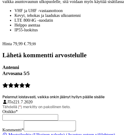
vaikka asuntovaunun ulkopuolelle, sitä voidaan myös käyttää sisätilassa
VHF ja UHF -vastaanottoon
Kevyt, tehokas ja laadukas ulkoantenni
LTE 800/4G -suodatin
Helppo asentaa
IP55-luokitus
Hinta 79,99 €.
79
,
99
Lähetä kommentti arvostelulle
Antenni
Arvosana 5/5
Pelannut loistavasti, vaikka onkin jäänyt hyllyn päälle sisälle
JTo2
21.7.2020
Tähdellä (
*
) merkitty on pakollinen tieto.
Otsikko
*
Kommentti
*
Muotoiluohje
(Ulkoinen palvelu) (Avautuu uuteen välilehteen)