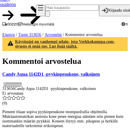
sisältöön
Kirjaudu sis
00220
Helsingin myymälä
fi
Etusivu
/
Tuote 313656
/
Arvostelut
/
Kommentoi arvostelua
Käytössäsi on vanhempi selain, jota Verkkokauppa.com-
sivusto ei enää tue. Lue lisää täältä.
Kommentoi arvostelua
Candy Aqua 1142D1 -pyykinpesukone, valkoinen
Poistotuote
313656
Candy Aqua 1142D1 -pyykinpesukone, valkoinen
Ei arvosanaa
(
0
)
Pieneen tilaan sopiva pyykinpesukone monipuolisilla ohjelmilla.
Määräautomatiikan ansiosta kone pesee energiaa säästäen niin pienen kuin
isommankin määrän pyykkiä. Koneen löytyy mm. pikapesu ja herkille
materiaaleille tarkoitetut erikoispesut.