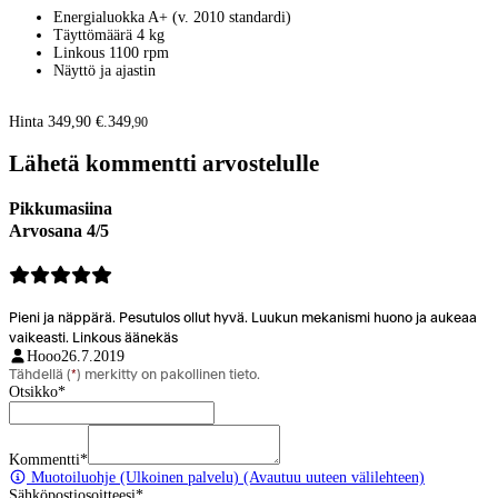
Energialuokka A+ (v. 2010 standardi)
Täyttömäärä 4 kg
Linkous 1100 rpm
Näyttö ja ajastin
Hinta 349,90 €.
349
,
90
Lähetä kommentti arvostelulle
Pikkumasiina
Arvosana 4/5
Pieni ja näppärä. Pesutulos ollut hyvä. Luukun mekanismi huono ja aukeaa
vaikeasti. Linkous äänekäs
Hooo
26.7.2019
Tähdellä (
*
) merkitty on pakollinen tieto.
Otsikko
*
Kommentti
*
Muotoiluohje
(Ulkoinen palvelu) (Avautuu uuteen välilehteen)
Sähköpostiosoitteesi
*