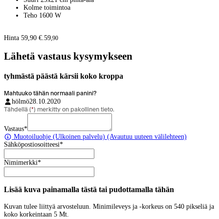
Kolme toimintoa
Teho 1600 W
Hinta 59,90 €.
59
,
90
Lähetä vastaus kysymykseen
tyhmästä päästä kärsii koko kroppa
Mahtuuko tähän normaali panini?
hölmö
28.10.2020
Tähdellä (
*
) merkitty on pakollinen tieto.
Vastaus
*
Muotoiluohje
(Ulkoinen palvelu) (Avautuu uuteen välilehteen)
Sähköpostiosoitteesi
*
Nimimerkki
*
Lisää kuva painamalla tästä tai pudottamalla tähän
Kuvan tulee liittyä arvosteluun. Minimileveys ja -korkeus on 540 pikseliä ja
koko korkeintaan 5 Mt.