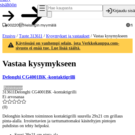
sisältöön
Kirjaudu sis
00220
Helsingin myymälä
fi
Etusivu
/
Tuote 313611
/
Kysymykset ja vastaukset
/
Vastaa kysymykseen
Käytössäsi on vanhempi selain, jota Verkkokauppa.com-
sivusto ei enää tue. Lue lisää täältä.
Vastaa kysymykseen
Delonghi CG4001BK -kontaktigrilli
Poistotuote
313611
Delonghi CG4001BK -kontaktigrilli
Ei arvosanaa
(
0
)
Delonghin kolmen toiminnon kontaktigrilli suurella 29x21 cm grillaus
pinta-alalla. Irroitettavien ja tarttumattomaksi käsiteltyjen pintojen
puhdistus on tehty helpoksi.
Suuri 29x21 cm pinta-ala