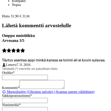
Kompakti
Nopea
Hinta 31,90 €.
31
,
90
Lähetä kommentti arvostelulle
Omppu muistitikku
Arvosana 3/5
Täytyy asentaa appi minkä kanssa se toimii eli ei kovin sulavaa.
Lenovo
7.11.2016
Tähdellä (
*
) merkitty on pakollinen tieto.
Otsikko
*
Kommentti
*
Muotoiluohje
(Ulkoinen palvelu) (Avautuu uuteen välilehteen)
Sähköpostiosoitteesi
*
Nimimerkki
*