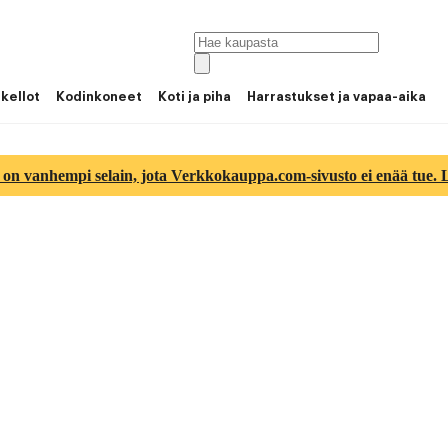
 kellot
Kodinkoneet
Koti ja piha
Harrastukset ja vapaa-aika
 on vanhempi selain, jota Verkkokauppa.com-sivusto ei enää tue. Lu