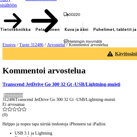
sisältöön
00220
Tietotekniikka
Pelaaminen
Kuva ja ääni
Puhelimet, tabletit ja
Helsingin myymälä
Etusivu
/
Tuote 312486
/
Arvostelut
/
Kommentoi arvostelua
Käytössäsi
Kommentoi arvostelua
Transcend JetDrive Go 300 32 Gt -USB/Lightning-muisti
Poistotuote
312486
Transcend JetDrive Go 300 32 Gt -USB/Lightning-muisti
Ei arvosanaa
(
0
)
Helppo ja nopea tapa siirtää tiedostoja iPhoneesi tai iPadiisi.
USB 3.1 ja Lightning