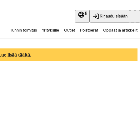
fi
Kirjaudu sisään
Tunnin toimitus
Yrityksille
Outlet
Poistoerät
Oppaat ja artikkelit
Vaihtokauppa
Palvelut
Ajankohtaista
e lisää täältä.