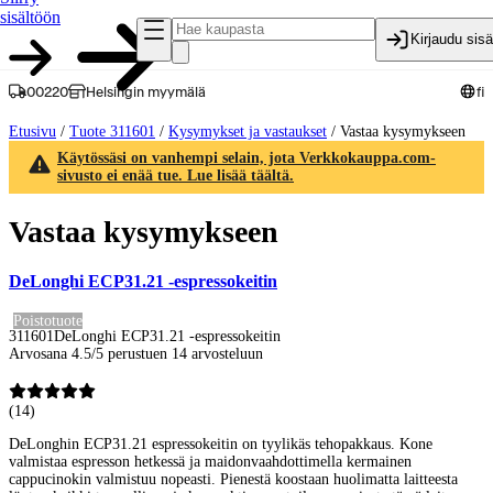
sisältöön
Kirjaudu sis
00220
Helsingin myymälä
fi
Etusivu
/
Tuote 311601
/
Kysymykset ja vastaukset
/
Vastaa kysymykseen
Käytössäsi on vanhempi selain, jota Verkkokauppa.com-
sivusto ei enää tue. Lue lisää täältä.
Vastaa kysymykseen
DeLonghi ECP31.21 -espressokeitin
Poistotuote
311601
DeLonghi ECP31.21 -espressokeitin
Arvosana 4.5/5 perustuen 14 arvosteluun
(
14
)
DeLonghin ECP31.21 espressokeitin on tyylikäs tehopakkaus. Kone
valmistaa espresson hetkessä ja maidonvaahdottimella kermainen
cappucinokin valmistuu nopeasti. Pienestä koostaan huolimatta laitteesta