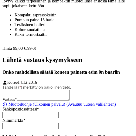
löytyy kaikki tarpeellinen ja kompaktin muotoilunsa ansiosta tämä laite
sopii jokaiseen keittiöön.
Kompakti espressokeitin
Pumpun paine 15 baria
Teräksinen boileri
Kolme suodatinta
Kaksi termostaattia
Hinta 99,00 €.
99
,
00
Lähetä vastaus kysymykseen
Onko mahdollista säätää koneen painetta esim 9n baariin
Kofee
14.12.2016
Tähdellä (
*
) merkitty on pakollinen tieto.
Vastaus
*
Muotoiluohje
(Ulkoinen palvelu) (Avautuu uuteen välilehteen)
Sähköpostiosoitteesi
*
Nimimerkki
*