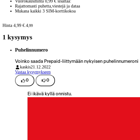
Vuorokausihinta 0,99 € sisältää:
Rajattomasti puhetta,viestejä ja dataa
Mukana kaikki 3 SIM-korttikokoa
Hinta 4,99 €.
4
,
99
1 kysymys
Puhelinnumero
Voinko saada Prepaid-liittymään nykyisen puhelinnumeroni
kaskis
21.12.2022
Vastaa kysymykseen
0
0
Ei ikävä kyllä onnistu.