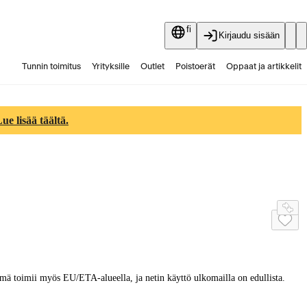
fi
Kirjaudu sisään
Tunnin toimitus
Yrityksille
Outlet
Poistoerät
Oppaat ja artikkelit
Vaihtokauppa
Palvelut
Ajankohtaista
e lisää täältä.
ttymä toimii myös EU/ETA-alueella, ja netin käyttö ulkomailla on edullista.