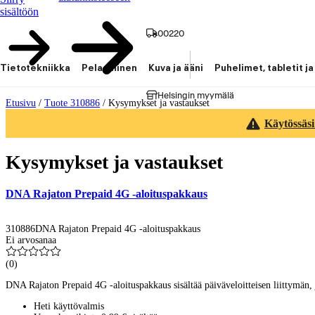
sisältöön
00220
Tietotekniikka
Pelaaminen
Kuva ja ääni
Puhelimet, tabletit ja
Helsingin myymälä
Etusivu
/
Tuote 310886
/
Kysymykset ja vastaukset
Käytössäsi
Kysymykset ja vastaukset
DNA Rajaton Prepaid 4G -aloituspakkaus
310886
DNA Rajaton Prepaid 4G -aloituspakkaus
Ei arvosanaa
(
0
)
DNA Rajaton Prepaid 4G -aloituspakkaus sisältää päiväveloitteisen liittymän, j
Heti käyttövalmis