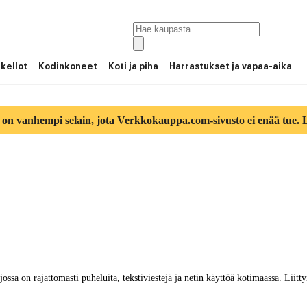
 kellot
Kodinkoneet
Koti ja piha
Harrastukset ja vapaa-aika
 on vanhempi selain, jota Verkkokauppa.com-sivusto ei enää tue. Lu
ossa on rajattomasti puheluita, tekstiviestejä ja netin käyttöä kotimaassa. Lii