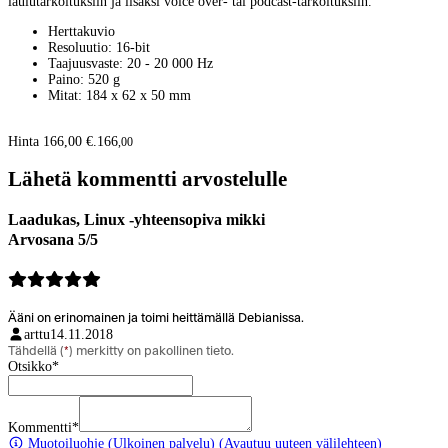
laulutarkoituksiin ja lisäksi voice over- tai podcast-tarkoituksiin.
Herttakuvio
Resoluutio: 16-bit
Taajuusvaste: 20 - 20 000 Hz
Paino: 520 g
Mitat: 184 x 62 x 50 mm
Hinta 166,00 €.
166
,
00
Lähetä kommentti arvostelulle
Laadukas, Linux -yhteensopiva mikki
Arvosana 5/5
Ääni on erinomainen ja toimi heittämällä Debianissa.
arttu
14.11.2018
Tähdellä (
*
) merkitty on pakollinen tieto.
Otsikko
*
Kommentti
*
Muotoiluohje
(Ulkoinen palvelu) (Avautuu uuteen välilehteen)