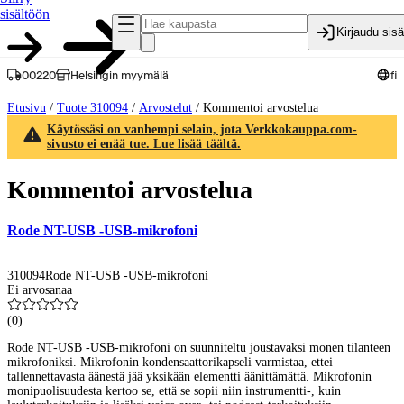
sisältöön
Kirjaudu sis
00220
Helsingin myymälä
fi
Etusivu
/
Tuote 310094
/
Arvostelut
/
Kommentoi arvostelua
Käytössäsi on vanhempi selain, jota Verkkokauppa.com-
sivusto ei enää tue. Lue lisää täältä.
Kommentoi arvostelua
Rode NT-USB -USB-mikrofoni
310094
Rode NT-USB -USB-mikrofoni
Ei arvosanaa
(
0
)
Rode NT-USB -USB-mikrofoni on suunniteltu joustavaksi monen tilanteen
mikrofoniksi. Mikrofonin kondensaattorikapseli varmistaa, ettei
tallennettavasta äänestä jää yksikään elementti äänittämättä. Mikrofonin
monipuolisuudesta kertoo se, että se sopii niin instrumentti-, kuin