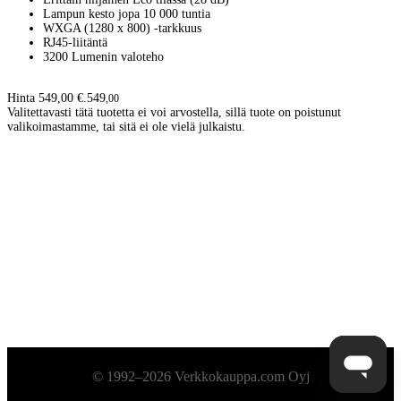
Lampun kesto jopa 10 000 tuntia
WXGA (1280 x 800) -tarkkuus
RJ45-liitäntä
3200 Lumenin valoteho
Hinta 549,00 €.
549
,
00
Valitettavasti tätä tuotetta ei voi arvostella, sillä tuote on poistunut
valikoimastamme, tai sitä ei ole vielä julkaistu.
Alatunniste
© 1992–2026 Verkkokauppa.com Oyj