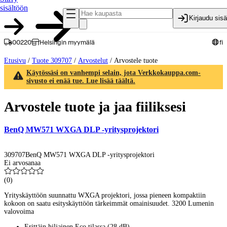
sisältöön
Kirjaudu sis
00220
Helsingin myymälä
fi
Etusivu
/
Tuote 309707
/
Arvostelut
/
Arvostele tuote
Käytössäsi on vanhempi selain, jota Verkkokauppa.com-
sivusto ei enää tue. Lue lisää täältä.
Arvostele tuote ja jaa fiiliksesi
BenQ MW571 WXGA DLP -yritysprojektori
309707
BenQ MW571 WXGA DLP -yritysprojektori
Ei arvosanaa
(
0
)
Yrityskäyttöön suunnattu WXGA projektori, jossa pieneen kompaktiin
kokoon on saatu esityskäyttöön tärkeimmät omainisuudet. 3200 Lumenin
valovoima
Erittäin hiljainen Eco tilassa (28 dB)