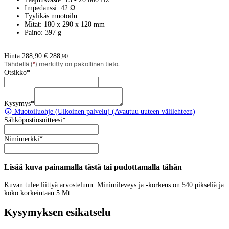
Impedanssi: 42 Ω
Tyylikäs muotoilu
Mitat: 180 x 290 x 120 mm
Paino: 397 g
Hinta 288,90 €.
288
,
90
Tähdellä (
*
) merkitty on pakollinen tieto.
Otsikko
*
Kysymys
*
Muotoiluohje
(Ulkoinen palvelu) (Avautuu uuteen välilehteen)
Sähköpostiosoitteesi
*
Nimimerkki
*
Lisää kuva painamalla tästä tai pudottamalla tähän
Kuvan tulee liittyä arvosteluun. Minimileveys ja -korkeus on 540 pikseliä ja
koko korkeintaan 5 Mt.
Kysymyksen esikatselu