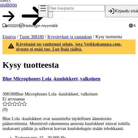
sisältöön
Kirjaudu sis
00220
Helsingin myymälä
fi
Etusivu
/
Tuote 308180
/
Kysymykset ja vastaukset
/
Kysy tuotteesta
Käytössäsi on vanhempi selain, jota Verkkokauppa.com-
sivusto ei enää tue. Lue lisää täältä.
Kysy tuotteesta
Blue Microphones Lola -kuulokkeet, valkoinen
308180
Blue Microphones Lola -kuulokkeet, valkoinen
Ei arvosanaa
(
0
)
Blue Lola -kuulokkeet ovat suunniteltu täydellinen äänentoisto
päätavoitteena. Moninivel-rakenteensa ansiosta kuulokkeet istuvat todella
mukavasti päähän ja sulkevat korvan kuulokekupin sisään tehokkaasti.
Taajuusvaste: 15 - 20 000 Hz