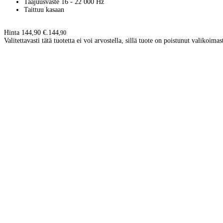
Taajuusvaste 16 - 22 000 Hz
Taittuu kasaan
Hinta 144,90 €.
144
,
90
Valitettavasti tätä tuotetta ei voi arvostella, sillä tuote on poistunut valikoimas