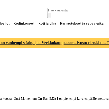
 kellot
Kodinkoneet
Koti ja piha
Harrastukset ja vapaa-aika
 on vanhempi selain, jota Verkkokauppa.com-sivusto ei enää tue. Lu
ssa koossa. Uusi Momentum On-Ear (M2) I on pienempi korvien päälle asettuva 