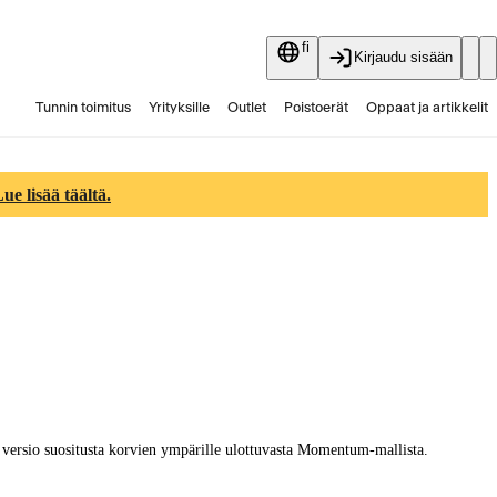
fi
Kirjaudu sisään
Tunnin toimitus
Yrityksille
Outlet
Poistoerät
Oppaat ja artikkelit
Vaihtokauppa
Palvelut
Ajankohtaista
e lisää täältä.
versio suositusta korvien ympärille ulottuvasta Momentum-mallista.