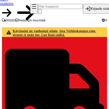
sisältöön
Kirjaudu sis
00220
Helsingin myymälä
fi
Käytössäsi on vanhempi selain, jota Verkkokauppa.com-
sivusto ei enää tue. Lue lisää täältä.