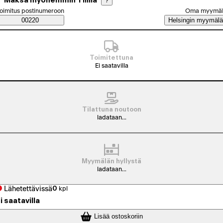
Maksa myöhemmin Tilillä
?
alitse tilaustapa
oimitus postinumeroon
Oma myymä
Saatavuustiedot
00220
Helsingin myymälä
Toimitettuna
Ei saatavilla
Tilattuna noutoon
ladataan...
Myymälän hyllystä
ladataan...
Lähetettävissä
0
kpl
i saatavilla
Lisää ostoskoriin