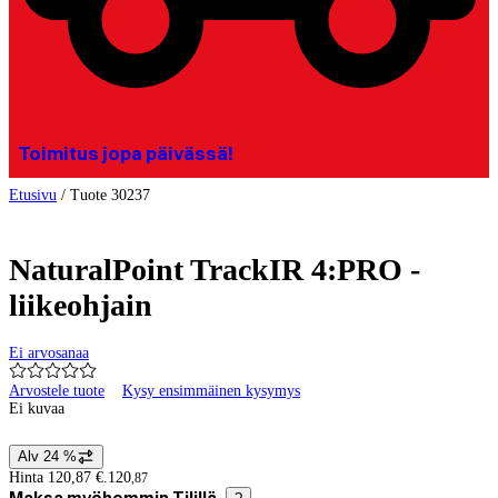
Toimitus jopa päivässä!
Etusivu
/
Tuote 30237
NaturalPoint TrackIR 4:PRO -
liikeohjain
Ei arvosanaa
Arvostele tuote
Kysy ensimmäinen kysymys
Ei kuvaa
Alv 24 %
Hintatiedot
Hinta 120,87 €.
120
,
87