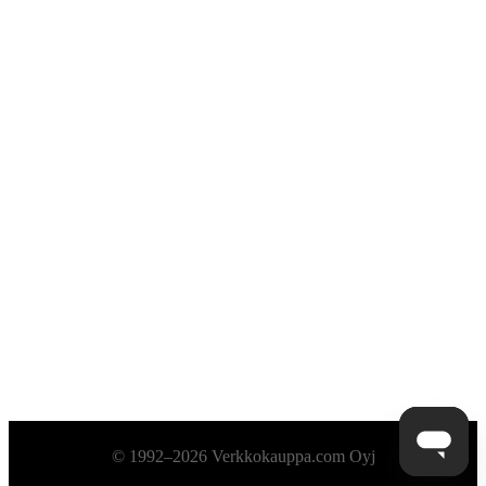
Alatunniste
© 1992–2026 Verkkokauppa.com Oyj